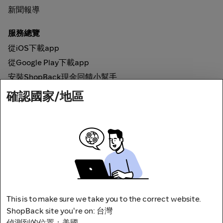
新聞報導
服務總覽
從iOS下載app
從Google Play下載app
安裝ShopBack現金回饋小幫手
確認國家/地區
如何運作
線上現金回饋
網路安全
This is to make sure we take you to the correct website.
ShopBack site you're on: 台灣
偵測到的位置：美國