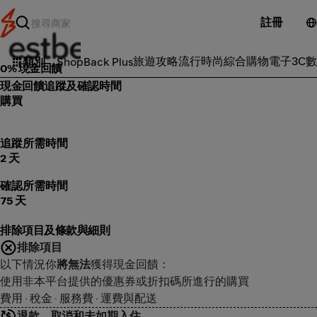
註冊
honestbee
旅遊攻略
流行時尚
綜合購物
電子3C
數
類別
ShopBack Plus
0% 現金回饋
現金回饋追蹤及確認時間
購買
追蹤所需時間
2 天
確認所需時間
75 天
排除項目及條款與細則
排除項目
以下情況你
將無法
獲得現金回饋：
使用非本平台提供的優惠券或折扣碼所進行的購買
費用 · 稅金 · 服務費 · 運費與配送
退款、取消和未如期入住