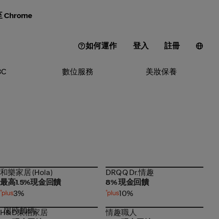
Chrome
如何運作
登入
註冊
3C
數位服務
美妝保養
和樂家居 (Hola)
DRQQ Dr.情趣
和樂家居 (Hola)
DRQQ Dr.情趣
最高1.5%現金回饋
8% 現金回饋
3%
10%
限時加碼
H&D東稻家居
情趣職人
H&D東稻家居
情趣職人