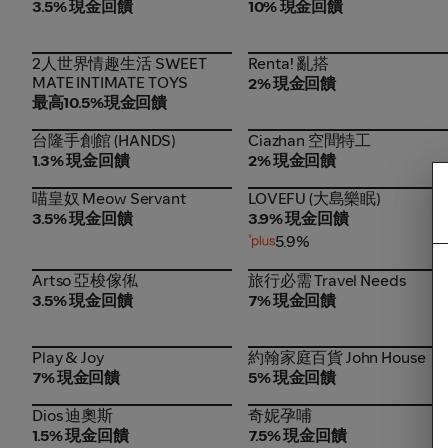
3.5% 現金回饋
10% 現金回饋
2人世界情趣生活 SWEET
Renta! 亂搭
2人世界情趣生活 SWEET
Renta! 亂搭
MATE INTIMATE TOYS
MATE INTIMATE TOYS
2% 現金回饋
最高10.5%現金回饋
台隆手創館 (HANDS)
Ciazhan 空間特工
台隆手創館 (HANDS)
Ciazhan 空間特工
1.3% 現金回饋
2% 現金回饋
喵皇奴 Meow Servant
LOVEFU (大島樂眠)
喵皇奴 Meow Servant
LOVEFU (大島樂眠)
3.5% 現金回饋
3.9% 現金回饋
5.9%
Artso 亞梭傢俬
旅行必需 Travel Needs
Artso 亞梭傢俬
旅行必需 Travel Needs
3.5% 現金回饋
7% 現金回饋
Play & Joy
約翰家庭百貨 John House
Play & Joy
約翰家庭百貨 John House
7% 現金回饋
5% 現金回饋
Dios 迪奧斯
奇妮孕哺
Dios 迪奧斯
奇妮孕哺
1.5% 現金回饋
7.5% 現金回饋