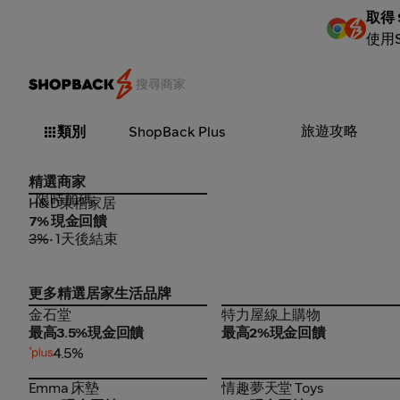
取得 
使用
旅遊攻略
類別
ShopBack Plus
精選商家
限時加碼
H&D東稻家居
H&D東稻家居
7% 現金回饋
3%
• 1天後結束
更多精選居家生活品牌
金石堂
特力屋線上購物
金石堂
特力屋線上購物
最高3.5%現金回饋
最高2%現金回饋
4.5%
Emma 床墊
情趣夢天堂 Toys
Emma 床墊
情趣夢天堂 Toys