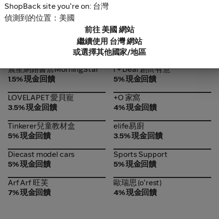
ShopBack site you're on: 台灣
Bone 蹦克
Fun.com
Bone 蹦克
Fun.com
偵測到的位置：美國
7% 現金回饋
5% 現金回饋
前往 美國 網站
Nanotol
倍得先生 (Mr. Bed)
Nanotol
倍得先生 (Mr. Bed)
繼續使用 台灣 網站
5% 現金回饋
3.5% 現金回饋
或選擇其他國家/地區
晨星網路書店MorningStar
i + Deal 創而有意
晨星網路書店MorningStar
i + Deal 創而有意
1.5% 現金回饋
5% 現金回饋
LOVELAPET 愛貝寵
+O 家窩
LOVELAPET 愛貝寵
+O 家窩
3.5% 現金回饋
4% 現金回饋
Tinkerer兒童教材盒
elife易廚
Tinkerer兒童教材盒
elife易廚
5% 現金回饋
3.5% 現金回饋
Diecast model cars
Sports Support
Diecast model cars
Sports Support
5% 現金回饋
5% 現金回饋
Arf Arf 旺芙
歐瑞思 (o'rest)
Arf Arf 旺芙
歐瑞思 (o'rest)
7% 現金回饋
4% 現金回饋