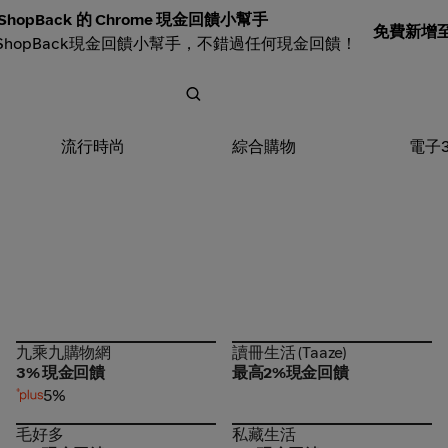
ShopBack 的 Chrome 現金回饋小幫手
免費新增至 
ShopBack現金回饋小幫手，不錯過任何現金回饋！
流行時尚
綜合購物
電子
九乘九購物網
讀冊生活 (Taaze)
九乘九購物網
讀冊生活 (Taaze)
3% 現金回饋
最高2%現金回饋
5%
毛好多
私藏生活
毛好多
私藏生活