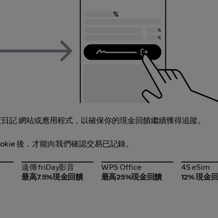
度日記 網站或應用程式，以確保你的現金回饋繼續獲得追蹤。
ookie 後，才能向我們確認交易已記錄。
遠傳 friDay影音
WPS Office
4S eSim
遠傳 friDay影音
WPS Office
4S eSim
最高7.5%現金回饋
最高25%現金回饋
12% 現金