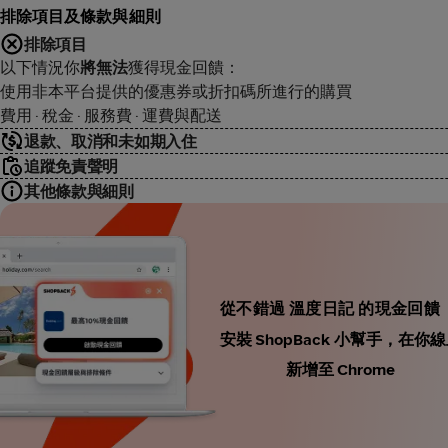
排除項目及條款與細則
排除項目
以下情況你
將無法
獲得現金回饋：
使用非本平台提供的優惠券或折扣碼所進行的購買
費用 · 稅金 · 服務費 · 運費與配送
退款、取消和未如期入住
追蹤免責聲明
其他條款與細則
從不錯過 溫度日記 的現金回饋
安裝 ShopBack 小幫手，
新增至 Chrome