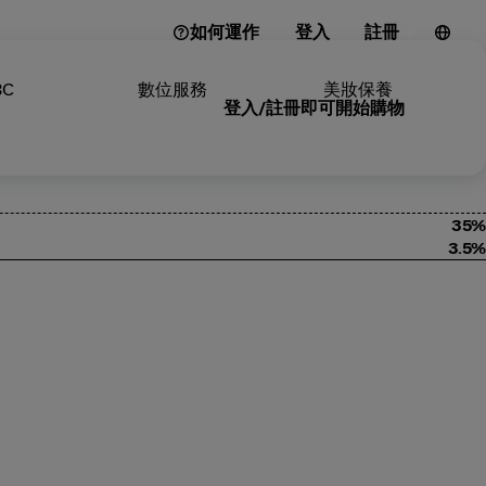
如何運作
登入
註冊
3C
數位服務
美妝保養
登入/註冊即可開始購物
35%
3.5%