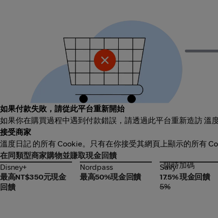
如果付款失敗，請從此平台重新開始
如果你在購買過程中遇到付款錯誤，請透過此平台重新造訪 溫
接受商家
溫度日記 的所有 Cookie。只有在你接受其網頁上顯示的所有 C
在同類型商家購物並賺取現金回饋
限時加碼
Disney+
Nordpass
Saily
Disney+
Nordpass
Saily
最高NT$350元現金
最高50%現金回饋
17.5% 現金回饋
5%
回饋