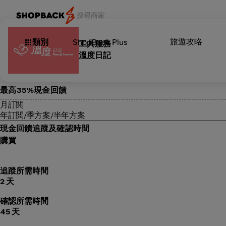
旅遊攻略
類別
ShopBack Plus
工具服務
溫度日記
最高35%現金回饋
月訂閲
年訂閲/季方案/半年方案
現金回饋追蹤及確認時間
購買
追蹤所需時間
2 天
確認所需時間
45 天