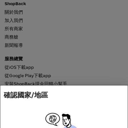
ShopBack
關於我們
加入我們
所有商家
商務艙
新聞報導
服務總覽
從iOS下載app
從Google Play下載app
安裝ShopBack現金回饋小幫手
確認國家/地區
如何運作
線上現金回饋
網路安全