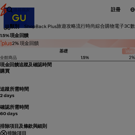
註冊
流行時尚
旅遊攻略
流行時尚
綜合購物
電子3C
數
類別
ShopBack Plus
GU
1.5% 現金回饋
2% 現金回饋
基礎
全館商品
1.5%
2%
現金回饋追蹤及確認時間
購買
追蹤所需時間
2 days
確認所需時間
60 days
排除項目及條款與細則
排除項目