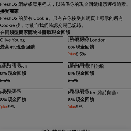
FreshO2 網站或應用程式，以確保你的現金回饋繼續獲得追蹤。
接受商家
FreshO2 的所有 Cookie。只有在你接受其網頁上顯示的所有
Cookie 後，才能向我們確認交易已記錄。
在同類型商家購物並賺取現金回饋
限時加碼
Olive Young
Jo Malone London
Olive Young
Jo Malone London
最高4%現金回饋
8% 現金回饋
8.5%
限時加碼
限時加碼
Bobbi Brown
La Mer (海洋拉娜)
Bobbi Brown
La Mer (海洋拉娜)
8% 現金回饋
8% 現金回饋
2.5%
2.5%
限時加碼
限時加碼
M.A.C.
Estée Lauder (雅詩蘭黛)
M.A.C.
Estée Lauder (雅詩蘭黛)
8% 現金回饋
8% 現金回饋
9%
9%