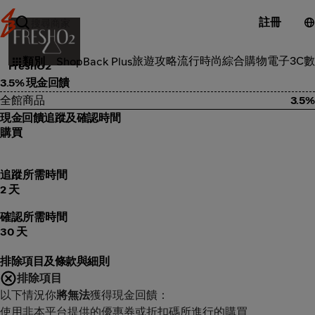
註冊
美容體驗
旅遊攻略
流行時尚
綜合購物
電子3C
數
類別
ShopBack Plus
FreshO2
3.5% 現金回饋
全館商品
3.5%
現金回饋追蹤及確認時間
購買
追蹤所需時間
2 天
確認所需時間
30 天
排除項目及條款與細則
排除項目
以下情況你
將無法
獲得現金回饋：
使用非本平台提供的優惠券或折扣碼所進行的購買