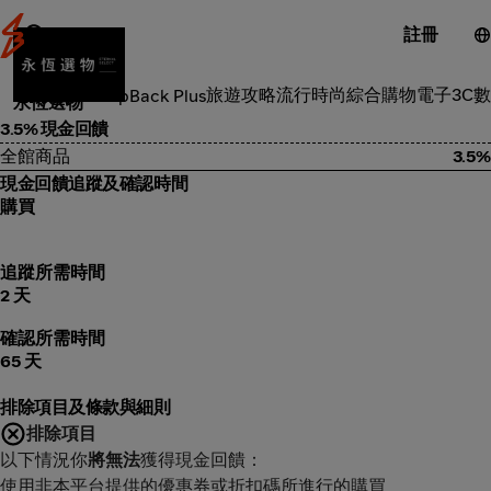
註冊
食品雜貨
旅遊攻略
流行時尚
綜合購物
電子3C
數
類別
ShopBack Plus
永恆選物
3.5% 現金回饋
全館商品
3.5%
現金回饋追蹤及確認時間
購買
追蹤所需時間
2 天
確認所需時間
65 天
排除項目及條款與細則
排除項目
以下情況你
將無法
獲得現金回饋：
使用非本平台提供的優惠券或折扣碼所進行的購買