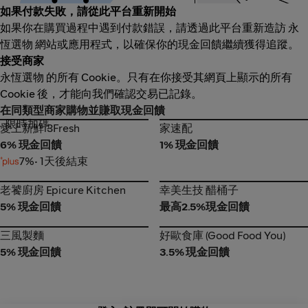
如果付款失敗，請從此平台重新開始
如果你在購買過程中遇到付款錯誤，請透過此平台重新造訪 永
恆選物 網站或應用程式，以確保你的現金回饋繼續獲得追蹤。
接受商家
永恆選物 的所有 Cookie。只有在你接受其網頁上顯示的所有
Cookie 後，才能向我們確認交易已記錄。
在同類型商家購物並賺取現金回饋
限時加碼
愛上新鮮i3Fresh
家速配
愛上新鮮i3Fresh
家速配
6% 現金回饋
1% 現金回饋
7%
• 1天後結束
老饕廚房 Epicure Kitchen
幸美生技 醋桶子
老饕廚房 Epicure Kitchen
幸美生技 醋桶子
5% 現金回饋
最高2.5%現金回饋
三風製麵
好歐食庫 (Good Food You)
三風製麵
好歐食庫 (Good Food You)
5% 現金回饋
3.5% 現金回饋