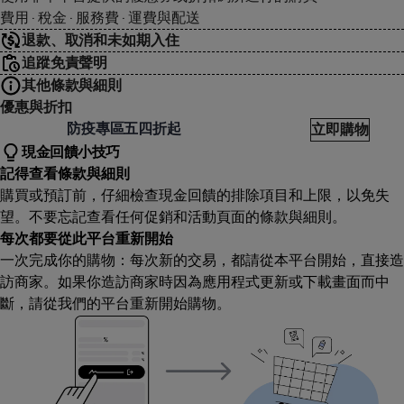
費用 · 稅金 · 服務費 · 運費與配送
退款、取消和未如期入住
追蹤免責聲明
其他條款與細則
優惠與折扣
恆選物
防疫專區五四折起
立即購物
現金回饋小技巧
記得查看條款與細則
購買或預訂前，仔細檢查現金回饋的排除項目和上限，以免失
望。不要忘記查看任何促銷和活動頁面的條款與細則。
每次都要從此平台重新開始
一次完成你的購物：每次新的交易，都請從本平台開始，直接造
訪商家。如果你造訪商家時因為應用程式更新或下載畫面而中
斷，請從我們的平台重新開始購物。