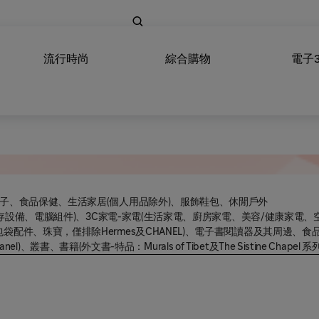
流行時尚
綜合購物
電子
親子、食品保健、生活家居(個人用品除外)、服飾鞋包、休閒戶外
、儲存設備、電腦組件)、3C家電-家電(生活家電、廚房家電、美容/健康家電
配件、珠寶，僅排除Hermes及CHANEL)、電子書閱讀器及其周邊、食品
el)、叢書、書籍(外文書-特品：Murals of Tibet及The Sistine Ch