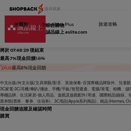
旅遊攻略
類別
ShopBack Plus
綜合購物
誠品線上 eslite.com
將於 07:48:28 後結束
最高7%現金回饋
1.8%
最高8%現金回饋
中文出版/外文出版/文具潮藝/影音、美妝保養-百貨專櫃品牌除外、兒童
3C家電-3C(耳機/喇叭/播放、手機/平板/智慧週邊、電腦/筆電、相機
專櫃品牌、生活家居-個人用品、遊戲及遊戲配件/周邊、國際精品(鐘錶、包袋
票券類(票券、餐券、住宿券)、3C用品(Apple系列商品)、精品 (Hermes, Chan
現金回饋追蹤及確認時間
購買