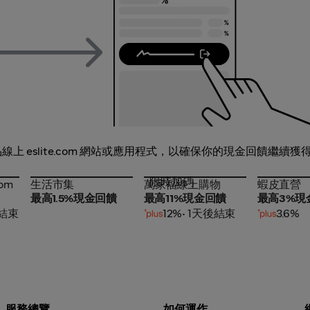
 eslite.com 網站或應用程式，以確保你的現金回饋繼續獲
限時加碼
com
生活市集
萬家福線上購物
蝦皮直營
com
生活市集
萬家福線上購物
蝦皮直營
最高1.5%現金回饋
最高11%現金回饋
最高3%現
後結束
12%
• 1天後結束
3.6%
服務總覽
如何運作