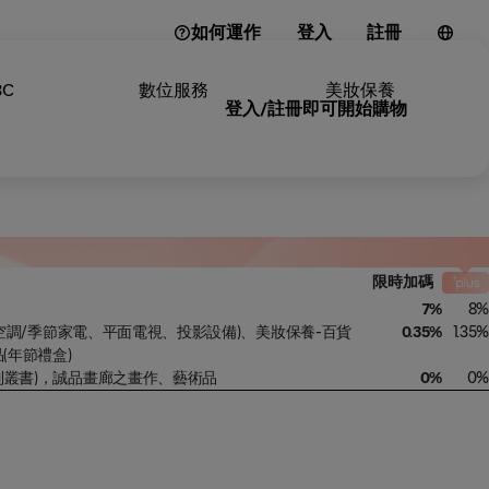
如何運作
登入
註冊
3C
數位服務
美妝保養
登入/註冊即可開始購物
限時加碼
7%
8%
、空調/季節家電、平面電視、投影設備)、美妝保養-百貨
0.35%
1.35%
(年節禮盒)
apel 系列叢書)，誠品畫廊之畫作、藝術品
0%
0%