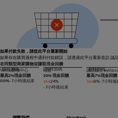
如果付款失敗，請從此平台重新開始
如果你在購買過程中遇到付款錯誤，請透過此平台重新造訪 誠品線上
在同類型商家購物並賺取現金回饋
限時加碼
限時加碼
限時加碼
Yahoo購物中心
蝦皮
誠品線上 eslite.
Yahoo購物中心
蝦皮
誠品線上 eslite.
最高2%現金回饋
20% 現金回饋
最高7%現金回饋
0.9%
• 7小時後結束
24%
8%
• 7小時
• 7小時後結束
聯繫我們
ShopBack