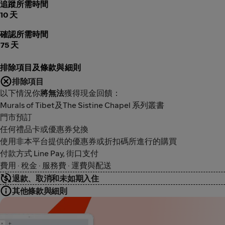
追蹤所需時間
10 天
確認所需時間
75 天
排除項目及條款與細則
排除項目
以下情況你
將無法
獲得現金回饋：
Murals of Tibet及The Sistine Chapel 系列叢書
門市預訂
任何禮品卡或優惠券兌換
使用非本平台提供的優惠券或折扣碼所進行的購買
付款方式 Line Pay, 街口支付
費用 · 稅金 · 服務費 · 運費與配送
退款、取消和未如期入住
其他條款與細則