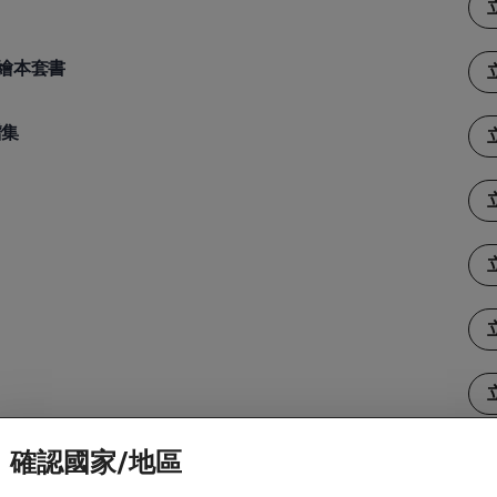
情緒繪本套書
譜集
、害怕、討厭是這樣。
確認國家/地區