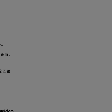
得追蹤。
金回饋
網路安全