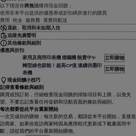
以下情況你
將無法
獲得現金回饋：
使用非本平台提供的優惠券或折扣碼所進行的購買
費用 · 稅金 · 服務費 · 運費與配送
退款、取消和未如期入住
追蹤免責聲明
其他條款與細則
優惠與折扣
PSON
家用及商用印表機 標籤機 熱賣中✨
立即購物
PSON
轉型綠色節能！超高CP值 連續供墨印
立即購物
表機
現金回饋小技巧
記得查看條款與細則
購買或預訂前，仔細檢查現金回饋的排除項目和上限，以免失
望。不要忘記查看任何促銷和活動頁面的條款與細則。
每次都要從此平台重新開始
一次完成你的購物：每次新的交易，都請從本平台開始，直接造
訪商家。如果你造訪商家時因為應用程式更新或下載畫面而中
斷，請從我們的平台重新開始購物。