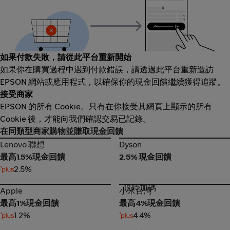
如果付款失敗，請從此平台重新開始
如果你在購買過程中遇到付款錯誤，請透過此平台重新造訪
EPSON 網站或應用程式，以確保你的現金回饋繼續獲得追蹤。
接受商家
EPSON 的所有 Cookie。只有在你接受其網頁上顯示的所有
Cookie 後，才能向我們確認交易已記錄。
在同類型商家購物並賺取現金回饋
Lenovo 聯想
Dyson
Lenovo 聯想
Dyson
最高1.5%現金回饋
2.5% 現金回饋
2.5%
限時加碼
Apple
小米台灣
Apple
小米台灣
最高1%現金回饋
最高4%現金回饋
1.2%
4.4%