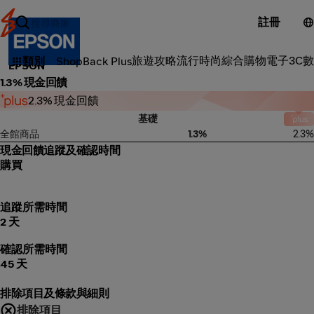
註冊
3C電子
旅遊攻略
流行時尚
綜合購物
電子3C
數
類別
ShopBack Plus
EPSON
1.3% 現金回饋
2.3% 現金回饋
基礎
全館商品
1.3%
2.3%
現金回饋追蹤及確認時間
購買
追蹤所需時間
2 天
確認所需時間
45 天
排除項目及條款與細則
排除項目