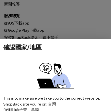
新聞報導
服務總覽
從iOS下載app
從Google Play下載app
安裝ShopBack現金回饋小幫手
確認國家/地區
如何運作
線上現金回饋
網路安全
This is to make sure we take you to the correct website.
ShopBack site you're on: 台灣
偵測到的位置：美國