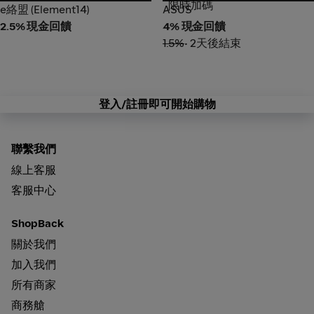
限時加碼
e絡盟 (Element14)
ASUS
e絡盟 (Element14)
ASUS
2.5% 現金回饋
4% 現金回饋
1.5%
• 2天後結束
登入/註冊即可開始購物
聯繫我們
線上客服
客服中心
ShopBack
關於我們
加入我們
所有商家
商務艙