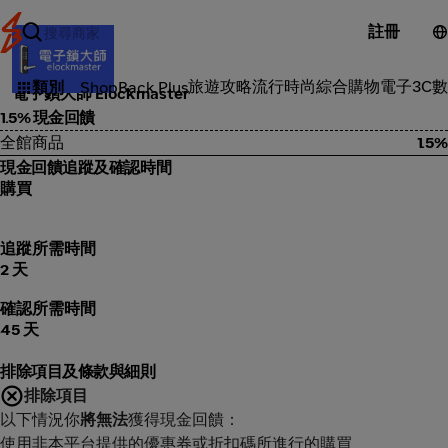
註冊
3C電子
旅遊攻略
流行時尚
綜合購物
電子3C
數
類別
ShopBack Plus
電子鎖大師 Elockmaster
1.5% 現金回饋
全館商品
1.5%
現金回饋追蹤及確認時間
購買
追蹤所需時間
2 天
確認所需時間
45 天
排除項目及條款與細則
排除項目
以下情況你
將無法
獲得現金回饋：
使用非本平台提供的優惠券或折扣碼所進行的購買