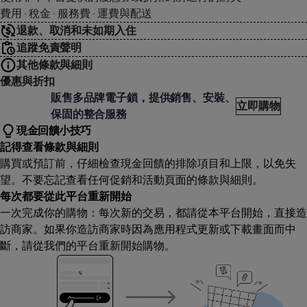
費用 · 稅金 · 服務費 · 運費與配送
退款、取消和未如期入住
追蹤免責聲明
其他條款與細則
優惠與折扣
子鎖大師 Elockmaster
販售多品牌電子鎖，提供銷售、安裝、
立即購物
保固的整合服務
現金回饋小技巧
記得查看條款與細則
購買或預訂前，仔細檢查現金回饋的排除項目和上限，以免失
望。不要忘記查看任何促銷和活動頁面的條款與細則。
每次都要從此平台重新開始
一次完成你的購物：每次新的交易，都請從本平台開始，直接造
訪商家。如果你造訪商家時因為應用程式更新或下載畫面而中
斷，請從我們的平台重新開始購物。