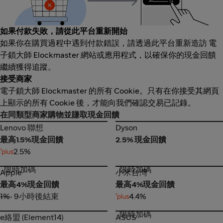
如果付款失敗，請從此平台重新開始
如果你在購買過程中遇到付款錯誤，請透過此平台重新造訪 電
子鎖大師 Elockmaster 網站或應用程式，以確保你的現金回饋
繼續獲得追蹤。
接受商家
電子鎖大師 Elockmaster 的所有 Cookie。只有在你接受其網頁
上顯示的所有 Cookie 後，才能向我們確認交易已記錄。
在同類型商家購物並賺取現金回饋
Lenovo 聯想
Dyson
Lenovo 聯想
Dyson
最高1.5%現金回饋
2.5% 現金回饋
2.5%
限時加碼
限時加碼
Apple
小米台灣
Apple
小米台灣
最高4%現金回饋
最高4%現金回饋
1%
• 9小時後結束
4.4%
限時加碼
e絡盟 (Element14)
ASUS
e絡盟 (Element14)
ASUS