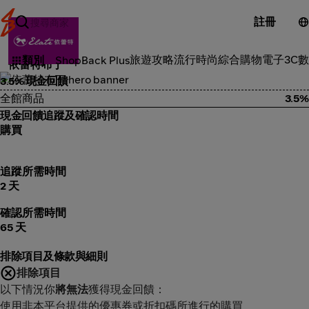
註冊
食品雜貨
旅遊攻略
流行時尚
綜合購物
電子3C
數
類別
ShopBack Plus
依蕾特布丁
3.5% 現金回饋
全館商品
3.5%
現金回饋追蹤及確認時間
購買
追蹤所需時間
2 天
確認所需時間
65 天
排除項目及條款與細則
排除項目
以下情況你
將無法
獲得現金回饋：
使用非本平台提供的優惠券或折扣碼所進行的購買