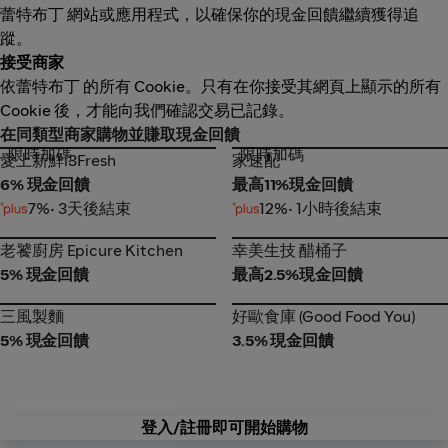
蕾特布丁 網站或應用程式，以確保你的現金回饋繼續獲得追
蹤。
接受商家
依蕾特布丁 的所有 Cookie。只有在你接受其網頁上顯示的所有
Cookie 後，才能向我們確認交易已記錄。
在同類型商家購物並賺取現金回饋
限時加碼
限時加碼
愛上新鮮i3Fresh
家速配
愛上新鮮i3Fresh
家速配
6% 現金回饋
最高11%現金回饋
7%
• 3天後結束
12%
• 1小時後結束
老饕廚房 Epicure Kitchen
幸美生技 醋桶子
老饕廚房 Epicure Kitchen
幸美生技 醋桶子
5% 現金回饋
最高2.5%現金回饋
三風製麵
好歐食庫 (Good Food You)
三風製麵
好歐食庫 (Good Food You)
5% 現金回饋
3.5% 現金回饋
登入/註冊即可開始購物