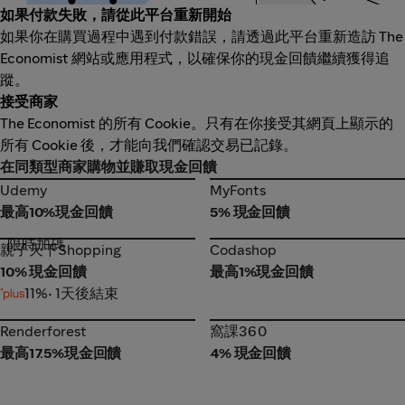
如果付款失敗，請從此平台重新開始
如果你在購買過程中遇到付款錯誤，請透過此平台重新造訪 The
Economist 網站或應用程式，以確保你的現金回饋繼續獲得追
蹤。
接受商家
The Economist 的所有 Cookie。只有在你接受其網頁上顯示的
所有 Cookie 後，才能向我們確認交易已記錄。
在同類型商家購物並賺取現金回饋
Udemy
MyFonts
Udemy
MyFonts
最高10%現金回饋
5% 現金回饋
限時加碼
親子天下Shopping
Codashop
親子天下Shopping
Codashop
10% 現金回饋
最高1%現金回饋
11%
• 1天後結束
Renderforest
窩課360
Renderforest
窩課360
最高17.5%現金回饋
4% 現金回饋