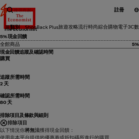
註冊
線上學習
旅遊攻略
流行時尚
綜合購物
電子3C
數
類別
ShopBack Plus
The Economist
5% 現金回饋
全館商品
5%
現金回饋追蹤及確認時間
購買
追蹤所需時間
2 天
確認所需時間
80 天
排除項目及條款與細則
排除項目
以下情況你
將無法
獲得現金回饋：
使用非本平台提供的優惠券或折扣碼所進行的購買