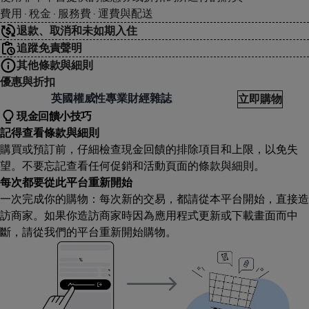
費用 · 稅金 · 服務費 · 運費與配送
退款、取消和未如期入住
追蹤免責聲明
其他條款與細則
優惠與折扣
he Economist
英國權威性專業財經雜誌
立即購物
現金回饋小技巧
記得查看條款與細則
購買或預訂前，仔細檢查現金回饋的排除項目和上限，以免失
望。不要忘記查看任何促銷和活動頁面的條款與細則。
每次都要從此平台重新開始
一次完成你的購物：每次新的交易，都請從本平台開始，直接造
訪商家。如果你造訪商家時因為應用程式更新或下載畫面而中
斷，請從我們的平台重新開始購物。