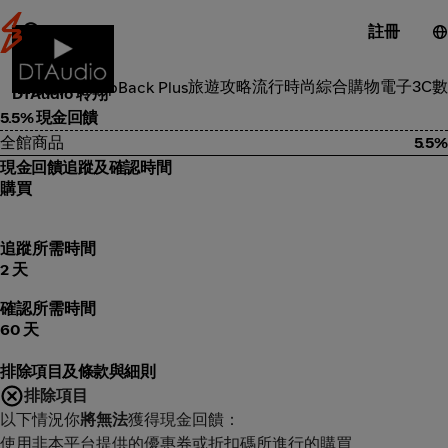
註冊
3C電子
旅遊攻略
流行時尚
綜合購物
電子3C
數
類別
ShopBack Plus
DTAudio 聆翔
5.5% 現金回饋
全館商品
5.5%
現金回饋追蹤及確認時間
購買
追蹤所需時間
2 天
確認所需時間
60 天
排除項目及條款與細則
排除項目
以下情況你
將無法
獲得現金回饋：
使用非本平台提供的優惠券或折扣碼所進行的購買