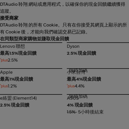
DTAudio 聆翔 網站或應用程式，以確保你的現金回饋繼續獲得
追蹤。
接受商家
DTAudio 聆翔 的所有 Cookie。只有在你接受其網頁上顯示的所
有 Cookie 後，才能向我們確認交易已記錄。
在同類型商家購物並賺取現金回饋
Lenovo 聯想
Dyson
Lenovo 聯想
Dyson
最高1.5%現金回饋
2.5% 現金回饋
2.5%
限時加碼
Apple
小米台灣
Apple
小米台灣
最高1%現金回饋
最高4%現金回饋
1.2%
4.4%
限時加碼
e絡盟 (Element14)
ASUS
e絡盟 (Element14)
ASUS
2.5% 現金回饋
4% 現金回饋
1.5%
• 5小時後結束