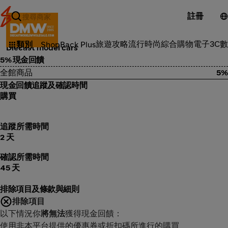
註冊
品味風格
旅遊攻略
流行時尚
綜合購物
電子3C
數
類別
ShopBack Plus
Diecast model cars
5% 現金回饋
全館商品
5%
現金回饋追蹤及確認時間
購買
追蹤所需時間
2 天
確認所需時間
45 天
排除項目及條款與細則
排除項目
以下情況你
將無法
獲得現金回饋：
使用非本平台提供的優惠券或折扣碼所進行的購買