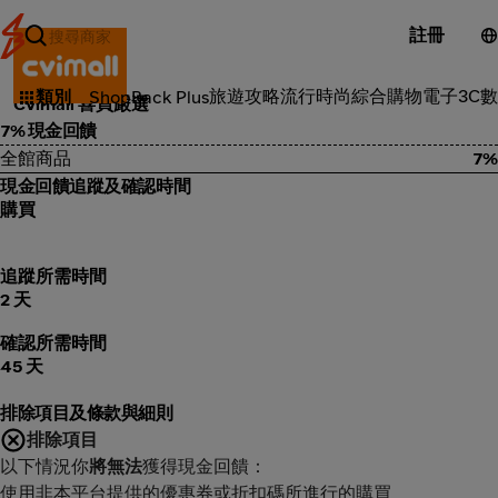
註冊
3C電子
旅遊攻略
流行時尚
綜合購物
電子3C
數
類別
ShopBack Plus
Cvimall 喜買嚴選
7% 現金回饋
全館商品
7%
現金回饋追蹤及確認時間
購買
追蹤所需時間
2 天
確認所需時間
45 天
排除項目及條款與細則
排除項目
以下情況你
將無法
獲得現金回饋：
使用非本平台提供的優惠券或折扣碼所進行的購買