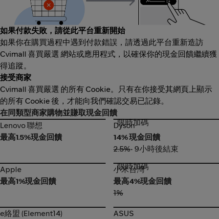
如果付款失敗，請從此平台重新開始
如果你在購買過程中遇到付款錯誤，請透過此平台重新造訪
Cvimall 喜買嚴選 網站或應用程式，以確保你的現金回饋繼續獲
得追蹤。
接受商家
Cvimall 喜買嚴選 的所有 Cookie。只有在你接受其網頁上顯示
的所有 Cookie 後，才能向我們確認交易已記錄。
在同類型商家購物並賺取現金回饋
限時加碼
Lenovo 聯想
Dyson
Lenovo 聯想
Dyson
最高1.5%現金回饋
14% 現金回饋
2.5%
• 9小時後結束
限時加碼
Apple
小米台灣
Apple
小米台灣
最高1%現金回饋
最高4%現金回饋
1%
e絡盟 (Element14)
ASUS
e絡盟 (Element14)
ASUS