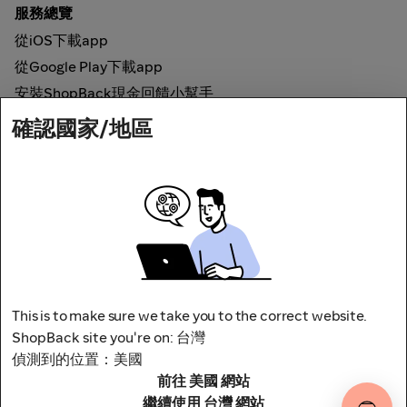
服務總覽
從iOS下載app
從Google Play下載app
安裝ShopBack現金回饋小幫手
確認國家/地區
如何運作
線上現金回饋
網路安全
This is to make sure we take you to the correct website.
ShopBack site you're on: 台灣
偵測到的位置：美國
前往 美國 網站
地址：台北市松山區南京東路四段1號8樓
其他條款與細則
隱私權政策
繼續使用 台灣 網站