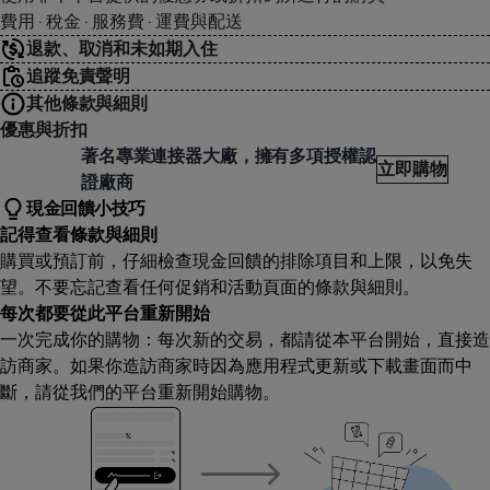
費用 · 稅金 · 服務費 · 運費與配送
退款、取消和未如期入住
追蹤免責聲明
其他條款與細則
優惠與折扣
vimall 喜買嚴選
著名專業連接器大廠，擁有多項授權認
立即購物
證廠商
現金回饋小技巧
記得查看條款與細則
購買或預訂前，仔細檢查現金回饋的排除項目和上限，以免失
望。不要忘記查看任何促銷和活動頁面的條款與細則。
每次都要從此平台重新開始
一次完成你的購物：每次新的交易，都請從本平台開始，直接造
訪商家。如果你造訪商家時因為應用程式更新或下載畫面而中
斷，請從我們的平台重新開始購物。