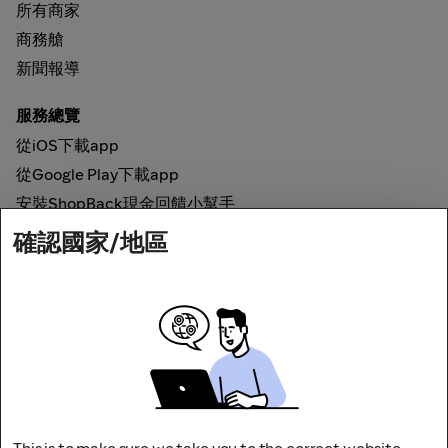
所有商家
商務艙
新聞報導
服務總覽
從iOS下載app
從Google Play下載app
安裝ShopBack現金回饋小幫手
確認國家/地區
如何運作
線上現金回饋
網路安全