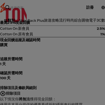
註冊
Cotton On
旅遊攻略
流行時尚
綜合購物
電子3C
數
類別
ShopBack Plus
最高2.5%現金回饋
Cotton On 新會員
2.5%
Cotton On 原有會員
1%
現金回饋追蹤及確認時間
購買
追蹤所需時間
1 天
確認所需時間
100 天
排除項目及條款與細則
排除項目
以下情況你
將無法
獲得現金回饋：
使用非本平台提供的優惠券或折扣碼所進行的購買