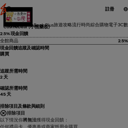
註冊
美容體驗
旅遊攻略
流行時尚
綜合購物
電子3C
數
類別
ShopBack Plus
Cosmebear (小熊藥妝)
2.5% 現金回饋
全館商品
2.5%
現金回饋追蹤及確認時間
購買
追蹤所需時間
2 天
確認所需時間
45 天
排除項目及條款與細則
排除項目
以下情況你
將無法
獲得現金回饋：
任何禮品卡、優惠券或商家抵用金購買