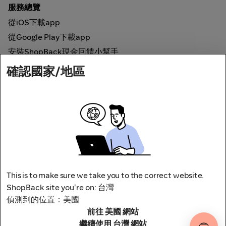
服務總覽
從iOS下載app
從Google Play下載app
安裝ShopBack現金回饋小幫手
確認國家/地區
如何運作
線上現金回饋
網路安全
This is to make sure we take you to the correct website.
ShopBack site you're on: 台灣
偵測到的位置：美國
前往 美國 網站
地址：台北市松山區南京東路四段1號8樓
其他條款與細則
隱私權政策
繼續使用 台灣 網站