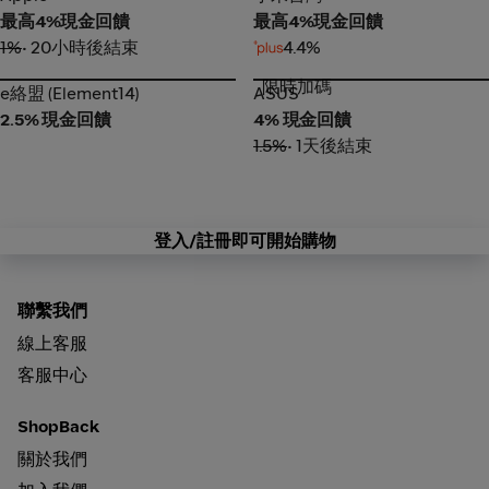
最高4%現金回饋
最高4%現金回饋
1%
• 20小時後結束
4.4%
限時加碼
e絡盟 (Element14)
ASUS
e絡盟 (Element14)
ASUS
2.5% 現金回饋
4% 現金回饋
1.5%
• 1天後結束
登入/註冊即可開始購物
聯繫我們
線上客服
客服中心
ShopBack
關於我們