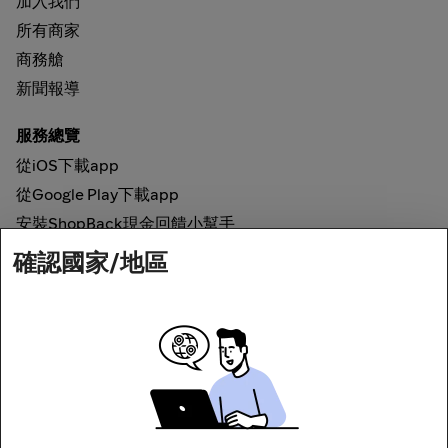
加入我們
所有商家
商務艙
新聞報導
服務總覽
從iOS下載app
從Google Play下載app
安裝ShopBack現金回饋小幫手
確認國家/地區
如何運作
線上現金回饋
網路安全