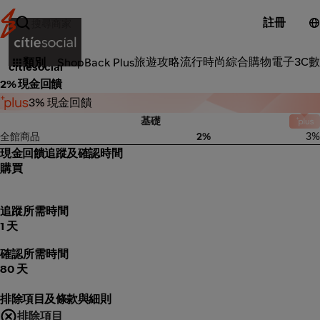
註冊
3C電子
旅遊攻略
流行時尚
綜合購物
電子3C
數
類別
ShopBack Plus
citiesocial
2% 現金回饋
3% 現金回饋
基礎
全館商品
2%
3%
現金回饋追蹤及確認時間
購買
追蹤所需時間
1 天
確認所需時間
80 天
排除項目及條款與細則
排除項目