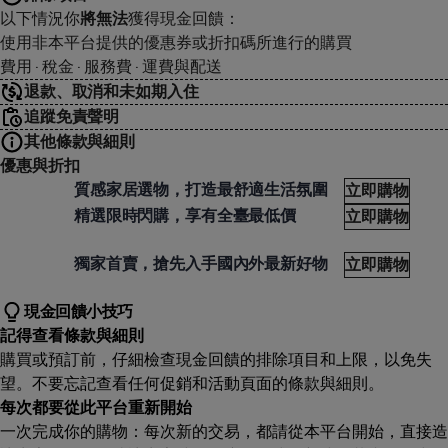
以下情況你
將無法
獲得現金回饋：
使用非本平台提供的優惠券或折扣碼所進行的購買
費用 · 稅金 · 服務費 · 運費與配送
退款、取消和未如期入住
追蹤免責聲明
其他條款與細則
優惠與折扣
tiesocial
citie
質感家居選物，打造最舒適生活氛圍
立即購物
tiesocial
citie
精選限時閃購，享有全臺最低價
立即購物
tiesocial
citie
獨家首賣，搶先入手國內外最新好物
立即購物
現金回饋小技巧
記得查看條款與細則
購買或預訂前，仔細檢查現金回饋的排除項目和上限，以免失
望。不要忘記查看任何促銷和活動頁面的條款與細則。
每次都要從此平台重新開始
一次完成你的購物：每次新的交易，都請從本平台開始，直接造