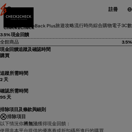
註冊
流行時尚
旅遊攻略
流行時尚
綜合購物
電子3C
數
類別
ShopBack Plus
Check2Check
3.5% 現金回饋
全館商品
3.5%
現金回饋追蹤及確認時間
購買
追蹤所需時間
2 天
確認所需時間
95 天
排除項目及條款與細則
排除項目
以下情況你
將無法
獲得現金回饋：
使用非本平台提供的優惠券或折扣碼所進行的購買