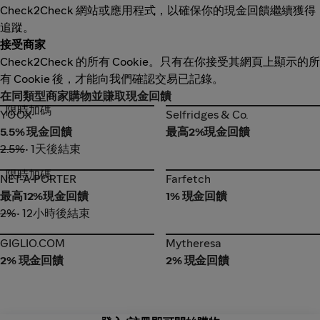
Check2Check 網站或應用程式，以確保你的現金回饋繼續獲得
追蹤。
接受商家
Check2Check 的所有 Cookie。只有在你接受其網頁上顯示的所
有 Cookie 後，才能向我們確認交易已記錄。
在同類型商家購物並賺取現金回饋
限時加碼
YOOX
Selfridges & Co.
YOOX
Selfridges & Co.
5.5% 現金回饋
最高2%現金回饋
2.5%
• 1天後結束
限時加碼
NET-A-PORTER
Farfetch
NET-A-PORTER
Farfetch
最高12%現金回饋
1% 現金回饋
2%
• 12小時後結束
GIGLIO.COM
Mytheresa
GIGLIO.COM
Mytheresa
2% 現金回饋
2% 現金回饋