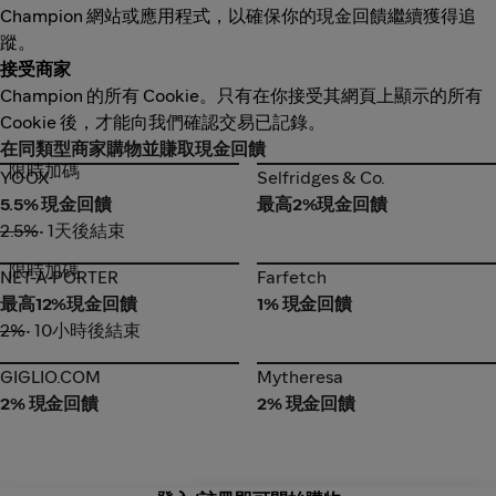
Champion 網站或應用程式，以確保你的現金回饋繼續獲得追
蹤。
接受商家
Champion 的所有 Cookie。只有在你接受其網頁上顯示的所有
Cookie 後，才能向我們確認交易已記錄。
在同類型商家購物並賺取現金回饋
限時加碼
YOOX
Selfridges & Co.
YOOX
Selfridges & Co.
5.5% 現金回饋
最高2%現金回饋
2.5%
• 1天後結束
限時加碼
NET-A-PORTER
Farfetch
NET-A-PORTER
Farfetch
最高12%現金回饋
1% 現金回饋
2%
• 10小時後結束
GIGLIO.COM
Mytheresa
GIGLIO.COM
Mytheresa
2% 現金回饋
2% 現金回饋