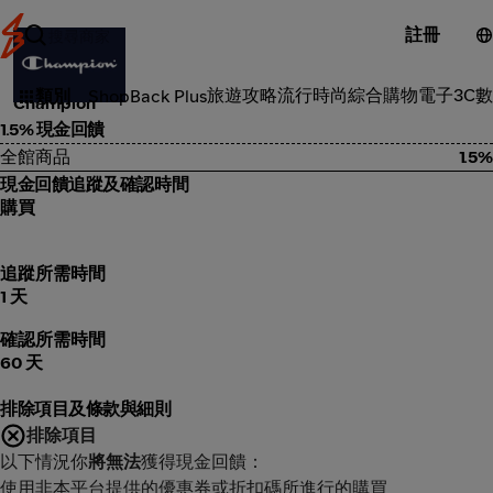
註冊
流行時尚
旅遊攻略
流行時尚
綜合購物
電子3C
數
類別
ShopBack Plus
Champion
1.5% 現金回饋
全館商品
1.5%
現金回饋追蹤及確認時間
購買
追蹤所需時間
1 天
確認所需時間
60 天
排除項目及條款與細則
排除項目
以下情況你
將無法
獲得現金回饋：
使用非本平台提供的優惠券或折扣碼所進行的購買