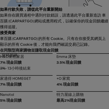
如果付款失敗，請從此平台重新開始
如果你在購買過程中遇到付款錯誤，請透過此平台重新造訪 車
百購 (CARPARTGO) 網站或應用程式，以確保你的現金回饋繼續
獲得追蹤。
接受商家
車百購 (CARPARTGO) 的所有 Cookie。只有在你接受其網頁上
顯示的所有 Cookie 後，才能向我們確認交易已記錄。
在同類型商家購物並賺取現金回饋
限時加碼
H&D東稻家居
Emma 床墊
H&D東稻家居
Emma 床墊
7% 現金回饋
3.5% 現金回饋
3%
• 13小時後結束
家適得 HOMEGET
+O 家窩
家適得 HOMEGET
+O 家窩
7% 現金回饋
4% 現金回饋
Nanotol
特力屋線上購物
Nanotol
特力屋線上購物
5% 現金回饋
最高2%現金回饋