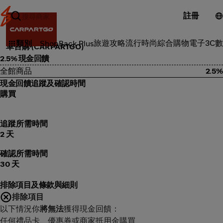
註冊
傢俱裝飾
旅遊攻略
流行時尚
綜合購物
電子3C
數
類別
ShopBack Plus
車百購 (CARPARTGO)
2.5% 現金回饋
全館商品
2.5%
現金回饋追蹤及確認時間
購買
追蹤所需時間
2 天
確認所需時間
30 天
排除項目及條款與細則
排除項目
以下情況你
將無法
獲得現金回饋：
任何禮品卡、優惠券或商家抵用金購買