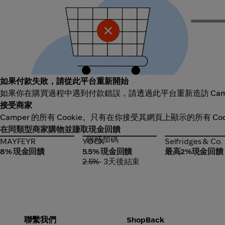
如果付款失敗，請從此平台重新開始
如果你在購買過程中遇到付款錯誤，請透過此平台重新造訪 Cam
接受商家
Camper 的所有 Cookie。只有在你接受其網頁上顯示的所有 
在同類型商家購物並賺取現金回饋
限時加碼
MAYFEYR
YOOX
Selfridges & Co.
MAYFEYR
YOOX
Selfridges & Co.
8% 現金回饋
5.5% 現金回饋
最高2%現金回饋
2.5%
• 3天後結束
聯繫我們
ShopBack