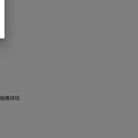
：
才能獲得現