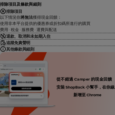
排除項目及條款與細則
排除項目
以下情況你
將無法
獲得現金回饋：
使用非本平台提供的優惠券或折扣碼所進行的購買
費用 · 稅金 · 服務費 · 運費與配送
退款、取消和未如期入住
追蹤免責聲明
其他條款與細則
從不錯過 Camper 的現金回饋
安裝 ShopBack 小幫手，
新增至 Chrome