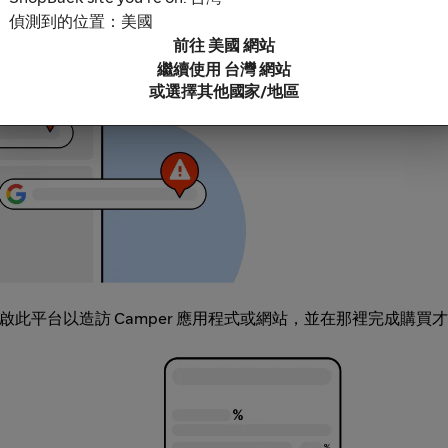
鎖軟體，因為這些可能導致無法追蹤你的現金回饋。部分範例包括
偵測到的位置：美國
充功能連結。
前往 美國 網站
繼續使用 台灣 網站
或選擇其他國家/地區
，開啟此平台以造訪 Camper 應用程式或網站，並在那裡完成購買