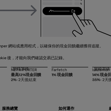
per 網站或應用程式，以確保你的現金回饋繼續獲得追蹤。
Cookie 後，才能向我們確認交易已記錄。
限時加碼
限時加碼
NET-A-PORTER
Farfetch
lululemon
NET-A-PORTER
Farfetch
lululemon
最高12%現金回饋
1% 現金回饋
14% 現金
2%
• 2天後結束
3.5%
• 2
服務總覽
如何運作