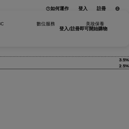
如何運作
登入
註冊
3C
數位服務
美妝保養
登入/註冊即可開始購物
3.5%
2.5%