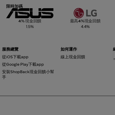
限時加碼
ASUS
LG
4
% 現金回饋
最高
4
%現金回饋
1.5%
4.4%
服務總覽
如何運作
從iOS下載app
線上現金回饋
從Google Play下載app
安裝ShopBack現金回饋小幫
手