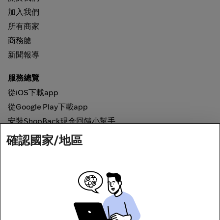
加入我們
所有商家
商務艙
新聞報導
服務總覽
從iOS下載app
從Google Play下載app
安裝ShopBack現金回饋小幫手
確認國家/地區
如何運作
線上現金回饋
網路安全