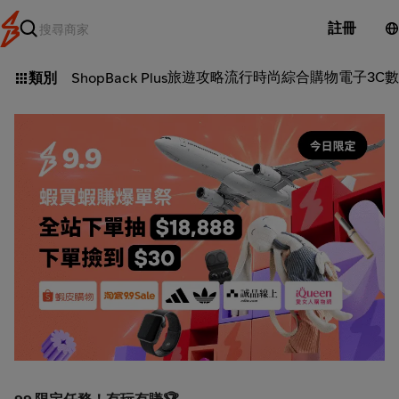
註冊
旅遊攻略
流行時尚
綜合購物
電子3C
數
類別
ShopBack Plus