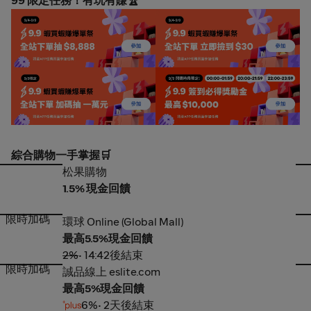
99 限定任務！有玩有賺🏆
下單抽 8888
下單撿30
下單抽一萬元
簽到任務
綜合購物一手掌握🛒
松果購物
Y
松果購物
1.5% 現金回饋
限時加碼
環球 Online (Global Mall)
萬
環球 Online (Global Mall)
最高5.5%現金回饋
2%
• 14:42後結束
限時加碼
誠品線上 eslite.com
生
誠品線上 eslite.com
最高5%現金回饋
6%
• 2天後結束