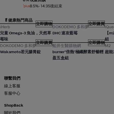
8.5%
• 14:35後結束
🥬健康熱門商品
立即購物
立即購買
iHerb
DOKODEMO 多和夢
iQu
iHerb
DOKODEMO 多和夢
iQu
兒童 Omega-3 魚油，天然草
DHC 速攻藍莓
【m
莓味
組
立即購買
立即購物
DOKODEMO 多和夢
船井生醫購物網
M2
DOKODEMO 多和夢
船井生醫購物網
M2
Wakamoto若元腸胃錠
burner®倍熱®極纖酵素舒暢輕
超能
盈五盒組
聯繫我們
線上客服
客服中心
ShopBack
關於我們