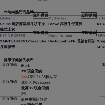
👜時尚熱門商品🛍️
立即購買
立即購買
lululemon
Mytheresa
Farf
lululemon
Mytheresa
Farf
Scuba 寬版剪裁漏斗領半拉
Loewe 高腰牛仔寬褲
A.P
鍊式上衣
立即購買
立即購買
NET-A-PORTER
Under Armour
ISP
NET-A-PORTER
Under Armour
ISP
SAINT LAURENT Cassandre
Unstoppable Flc 長袖套頭衫
Greg
皮革腰帶
SHO
健康保健搶先看🌸
限時加碼
iHerb
康是
iHerb
7% 現金回饋
7.5%
• 14:35後結束
限時加碼
屈臣氏 (Watsons)
D
屈臣氏 (Watsons)
最高3%現金回饋
2%
限時加碼
船井生醫購物網
豐傑
船井生醫購物網
8% 現金回饋