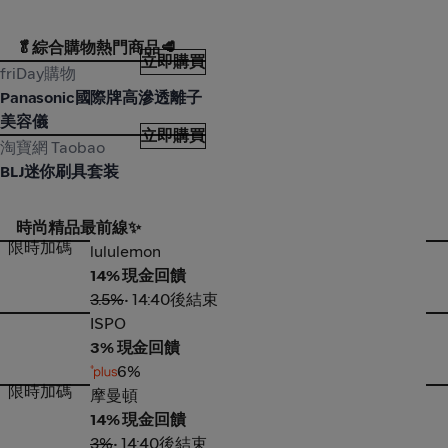
🥬綜合購物熱門商品🥩
立即購買
friDay購物
friDay購物
Panasonic國際牌高滲透離子
美容儀
立即購買
淘寶網 Taobao
淘寶網 Taobao
BLJ迷你刷具套装
時尚精品最前線✨
限時加碼
lululemon
ad
lululemon
14% 現金回饋
3.5%
• 14:40後結束
ISPO
Ni
ISPO
3% 現金回饋
6%
限時加碼
摩曼頓
Un
摩曼頓
14% 現金回饋
3%
• 14:40後結束