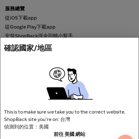
服務總覽
從iOS下載app
從Google Play下載app
安裝ShopBack現金回饋小幫手
確認國家/地區
如何運作
線上現金回饋
網路安全
This is to make sure we take you to the correct website.
ShopBack site you're on: 台灣
偵測到的位置：美國
地址：台北市松山區南京東路四段1號8樓
前往 美國 網站