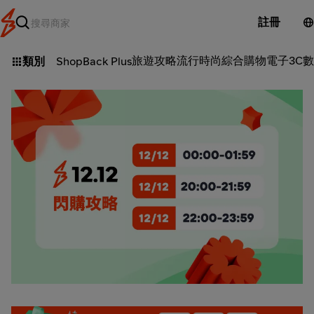
註冊
旅遊攻略
流行時尚
綜合購物
電子3C
數
類別
ShopBack Plus
WEB - 簽到任務