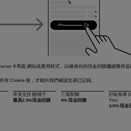
aron 卡馬龍 網站或應用程式，以確保你的現金回饋繼續獲得追
的所有 Cookie 後，才能向我們確認交易已記錄。
e
幸美生技 醋桶子
三風製麵
好歐食庫 (
e
幸美生技 醋桶子
三風製麵
好歐食庫 (G
Food You)
You)
最高2.5%現金回饋
5% 現金回饋
3.5% 現