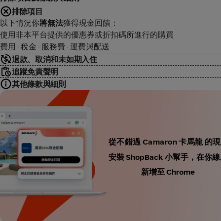
排除項目
以下情況你
將無法
獲得現金回饋：
使用非本平台提供的優惠券或折扣碼所進行的購買
費用 · 稅金 · 服務費 · 運費與配送
退款、取消和未如期入住
追蹤免責聲明
其他條款與細則
從不錯過 Camaron 卡馬龍 的
安裝 ShopBack 小幫手，
新增至 Chrome