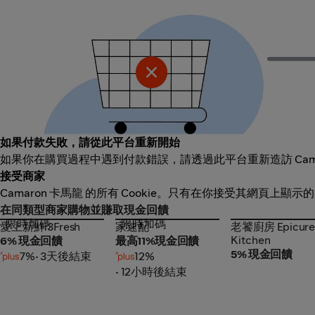
如果付款失敗，請從此平台重新開始
如果你在購買過程中遇到付款錯誤，請透過此平台重新造訪 Cam
接受商家
Camaron 卡馬龍 的所有 Cookie。只有在你接受其網頁上顯示
在同類型商家購物並賺取現金回饋
限時加碼
限時加碼
愛上新鮮i3Fresh
家速配
老饕廚房 Epicur
愛上新鮮i3Fresh
家速配
老饕廚房 Epicur
Kitchen
Kitchen
6% 現金回饋
最高11%現金回饋
5% 現金回饋
7%
• 3天後結束
12%
• 12小時後結束