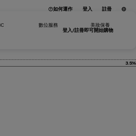
如何運作
登入
註冊
3C
數位服務
美妝保養
登入/註冊即可開始購物
3.5%