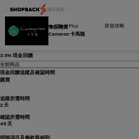
旅遊攻略
類別
ShopBack Plus
食品雜貨
Camaron 卡馬龍
3.5% 現金回饋
全館商品
現金回饋追蹤及確認時間
購買
追蹤所需時間
2 天
確認所需時間
45 天
排除項目及條款與細則