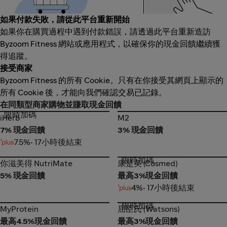
如果付款失敗，請從此平台重新開始
如果你在購買過程中遇到付款錯誤，請透過此平台重新造訪
Byzoom Fitness 網站或應用程式，以確保你的現金回饋繼續獲
得追蹤。
接受商家
Byzoom Fitness 的所有 Cookie。只有在你接受其網頁上顯示的
所有 Cookie 後，才能向我們確認交易已記錄。
在同類型商家購物並賺取現金回饋
限時加碼
iHerb
M2
iHerb
M2
7% 現金回饋
3% 現金回饋
7.5%
• 17小時後結束
限時加碼
你滋美得 NutriMate
康是美 (Cosmed)
你滋美得 NutriMate
康是美 (Cosmed)
5% 現金回饋
最高3%現金回饋
4%
• 17小時後結束
限時加碼
MyProtein
屈臣氏 (Watsons)
MyProtein
屈臣氏 (Watsons)
最高4.5%現金回饋
最高3%現金回饋