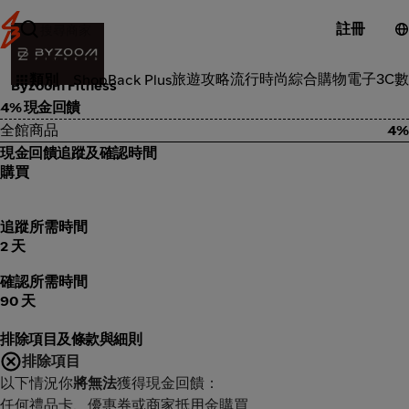
註冊
保健
旅遊攻略
流行時尚
綜合購物
電子3C
數
類別
ShopBack Plus
Byzoom Fitness
4% 現金回饋
全館商品
4%
現金回饋追蹤及確認時間
購買
追蹤所需時間
2 天
確認所需時間
90 天
排除項目及條款與細則
排除項目
以下情況你
將無法
獲得現金回饋：
任何禮品卡、優惠券或商家抵用金購買