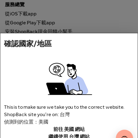
服務總覽
從iOS下載app
從Google Play下載app
安裝ShopBack現金回饋小幫手
確認國家/地區
如何運作
線上現金回饋
網路安全
This is to make sure we take you to the correct website.
ShopBack site you're on: 台灣
偵測到的位置：美國
前往 美國 網站
地址：台北市松山區南京東路四段1號8樓
其他條款與細則
隱私權政策
繼續使用 台灣 網站