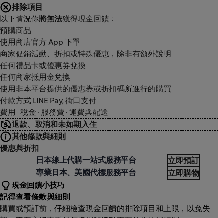
排除項目
以下情況你
將無法
獲得現金回饋：
預購商品
使用商店官方 App 下單
商家促銷活動、折扣或特殊優惠，除非有額外說明
任何禮品卡或優惠券兌換
任何商家抵用金兌換
使用非本平台提供的優惠券或折扣碼所進行的購買
付款方式 LINE Pay, 街口支付
費用 · 稅金 · 服務費 · 運費與配送
退款、取消和未如期入住
其他條款與細則
優惠與折扣
uyee
日本線上代購一站式服務平台
立即預訂
uyee
專業日本、美國代標服務平台
立即購物
現金回饋小技巧
記得查看條款與細則
購買或預訂前，仔細檢查現金回饋的排除項目和上限，以免失