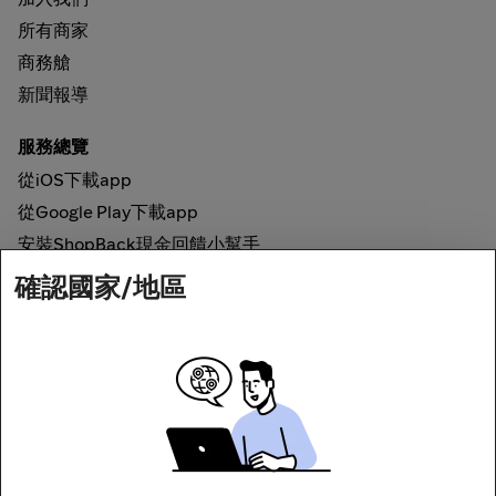
所有商家
商務艙
新聞報導
服務總覽
從iOS下載app
從Google Play下載app
安裝ShopBack現金回饋小幫手
確認國家/地區
如何運作
線上現金回饋
網路安全