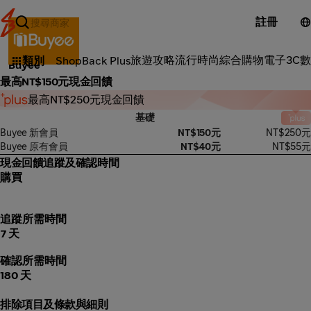
註冊
綜合購物
旅遊攻略
流行時尚
綜合購物
電子3C
數
類別
ShopBack Plus
Buyee
最高NT$150元現金回饋
最高NT$250元現金回饋
基礎
Buyee 新會員
NT$150元
NT$250元
Buyee 原有會員
NT$40元
NT$55元
現金回饋追蹤及確認時間
購買
追蹤所需時間
7 天
確認所需時間
180 天
排除項目及條款與細則