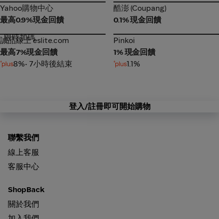
Yahoo購物中心
酷澎 (Coupang)
Yahoo購物中心
酷澎 (Coupang)
最高0.9%現金回饋
0.1% 現金回饋
限時加碼
誠品線上 eslite.com
Pinkoi
誠品線上 eslite.com
Pinkoi
最高7%現金回饋
1% 現金回饋
8%
• 7小時後結束
1.1%
登入/註冊即可開始購物
聯繫我們
線上客服
客服中心
ShopBack
關於我們
加入我們