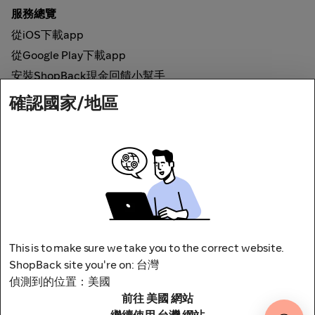
服務總覽
從iOS下載app
從Google Play下載app
安裝ShopBack現金回饋小幫手
確認國家/地區
如何運作
線上現金回饋
網路安全
This is to make sure we take you to the correct website.
ShopBack site you're on: 台灣
偵測到的位置：美國
前往 美國 網站
地址：台北市松山區南京東路四段1號8樓
其他條款與細則
隱私權政策