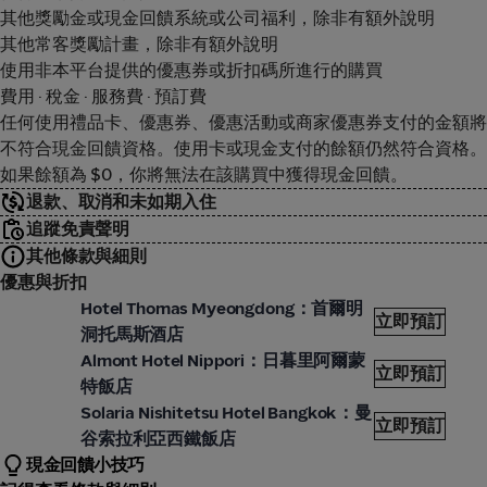
其他獎勵金或現金回饋系統或公司福利，除非有額外說明
其他常客獎勵計畫，除非有額外說明
使用非本平台提供的優惠券或折扣碼所進行的購買
費用 · 稅金 · 服務費 · 預訂費
任何使用禮品卡、優惠券、優惠活動或商家優惠券支付的金額將
不符合現金回饋資格。使用卡或現金支付的餘額仍然符合資格。
如果餘額為 $0，你將無法在該購買中獲得現金回饋。
退款、取消和未如期入住
追蹤免責聲明
其他條款與細則
優惠與折扣
ooking.com
Book
Hotel Thomas Myeongdong：首爾明
立即預訂
洞托馬斯酒店
ooking.com
Book
Almont Hotel Nippori：日暮里阿爾蒙
立即預訂
特飯店
ooking.com
Book
Solaria Nishitetsu Hotel Bangkok：曼
立即預訂
谷索拉利亞西鐵飯店
現金回饋小技巧