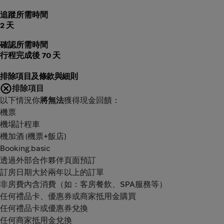
追蹤所需時間
2 天
確認所需時間
行程完成後 70 天
排除項目及條款與細則
排除項目
以下情況你
將無法
獲得現金回饋：
機票
機場計程車
機加酒 (機票+飯店)
Booking.basic
透過外部合作夥伴頁面預訂
訂房日期大於兩年以上的訂單
非房費內含消費（如：客房餐飲、SPA服務等）
任何禮品卡、優惠券或商家抵用金購買
任何禮品卡或優惠券兌換
任何商家抵用金兌換