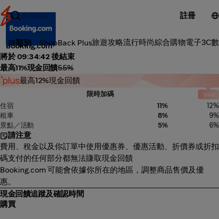
註冊
戶外旅遊
旅遊攻略
流行時尚
綜合購物
電子3C
數
類別
ShopBack Plus
Booking.com
將於 09:34:42 後結束
最高11%現金回饋
5.5%
最高12%現金回饋
限時加碼
住宿
11%
12%
租車
8%
9%
景點／活動
5%
6%
請注意
費用、稅金以及你訂單中使用優惠券、優惠活動、折價券或折扣
碼支付的任何部分都無法賺取現金回饋
Booking.com 可能會依據你所在的地區，調整商品售價及優
惠。
現金回饋追蹤及確認時間
購買