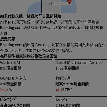
如果付款失敗，請從此平台重新開始
如果你在購買過程中遇到付款錯誤，請透過此平台重新造訪
Booking.com 網站或應用程式，以確保你的現金回饋繼續獲得
追蹤。
接受商家
Booking.com 的所有 Cookie。只有在你接受其網頁上顯示的所
有 Cookie 後，才能向我們確認交易已記錄。
在同類型商家購物並賺取現金回饋
World eSIM
土耳其航空 (Turkish Airlines)
World eSIM
土耳其航空 (Turkish Airlines)
9% 現金回饋
1.4% 現金回饋
GOMAJI 夠麻吉
雄獅旅遊
GOMAJI 夠麻吉
雄獅旅遊
3% 現金回饋
最高2.25%現金回饋
4%
2.75%
限時加碼
KKday
AsiaYo
KKday
AsiaYo
最高20%現金回饋
2.5% 現金回饋