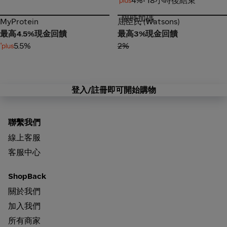
4%
• 18小時後結束
限時加碼
MyProtein
屈臣氏 (Watsons)
MyProtein
屈臣氏 (Watsons)
最高4.5%現金回饋
最高3%現金回饋
5.5%
2%
登入/註冊即可開始購物
聯繫我們
線上客服
客服中心
ShopBack
關於我們
加入我們
所有商家