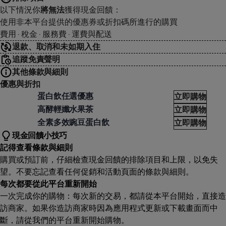
以下情況你
將無法
獲得現金回饋：
使用非本平台提供的優惠券或折扣碼所進行的購買
費用 · 稅金 · 服務費 · 運費與配送
退款、取消和未如期入住
追蹤免責聲明
其他條款與細則
優惠與折扣
ody Goals
Body
蛋白飲任選優惠
立即購物
ody Goals
Body
高酵輕孅水果茶
立即購物
ody Goals
Body
全素多效豌豆蛋白飲
立即購物
現金回饋小技巧
記得查看條款與細則
購買或預訂前，仔細檢查現金回饋的排除項目和上限，以免失
望。不要忘記查看任何促銷和活動頁面的條款與細則。
每次都要從此平台重新開始
一次完成你的購物：每次新的交易，都請從本平台開始，直接造
訪商家。如果你造訪商家時因為應用程式更新或下載畫面而中
斷，請從我們的平台重新開始購物。