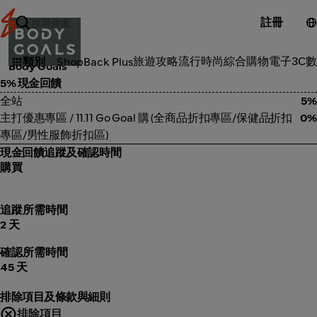
註冊
保健
旅遊攻略
流行時尚
綜合購物
電子3C
數
類別
ShopBack Plus
Body Goals
5% 現金回饋
全站
5%
主打優惠專區 / 11.11 Go Goal 購 (全商品折扣專區/保健品折扣
0%
專區/男性服飾折扣區)
現金回饋追蹤及確認時間
購買
追蹤所需時間
2 天
確認所需時間
45 天
排除項目及條款與細則
排除項目