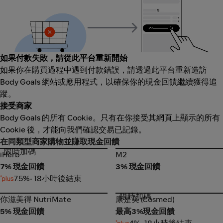
如果付款失敗，請從此平台重新開始
如果你在購買過程中遇到付款錯誤，請透過此平台重新造訪
Body Goals 網站或應用程式，以確保你的現金回饋繼續獲得追
蹤。
接受商家
Body Goals 的所有 Cookie。只有在你接受其網頁上顯示的所有
Cookie 後，才能向我們確認交易已記錄。
在同類型商家購物並賺取現金回饋
限時加碼
iHerb
M2
iHerb
M2
7% 現金回饋
3% 現金回饋
7.5%
• 18小時後結束
限時加碼
你滋美得 NutriMate
康是美 (Cosmed)
你滋美得 NutriMate
康是美 (Cosmed)
5% 現金回饋
最高3%現金回饋