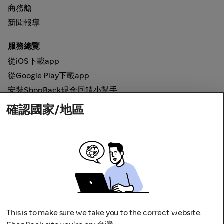
商務艙
新聞報導
服務總覽
從iOS下載app
從Google Play下載app
安裝ShopBack現金回饋小幫手
確認國家/地區
如何運作
線上現金回饋
網路安全
This is to make sure we take you to the correct website.