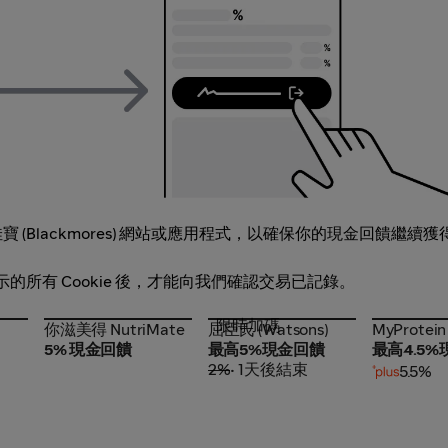
Blackmores) 網站或應用程式，以確保你的現金回饋繼續獲
頁上顯示的所有 Cookie 後，才能向我們確認交易已記錄。
限時加碼
你滋美得 NutriMate
屈臣氏 (Watsons)
MyProtein
你滋美得 NutriMate
屈臣氏 (Watsons)
MyProtein
5% 現金回饋
最高5%現金回饋
最高4.5
2%
• 1天後結束
5.5%