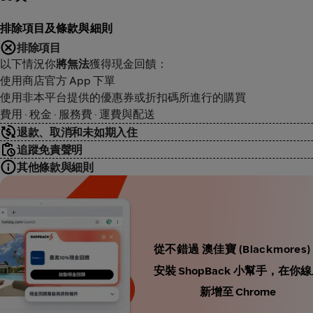
排除項目及條款與細則
排除項目
以下情況你
將無法
獲得現金回饋：
使用商店官方 App 下單
使用非本平台提供的優惠券或折扣碼所進行的購買
費用 · 稅金 · 服務費 · 運費與配送
退款、取消和未如期入住
追蹤免責聲明
其他條款與細則
從不錯過 澳佳寶 (Blackmore
安裝 ShopBack 小幫手，
新增至 Chrome