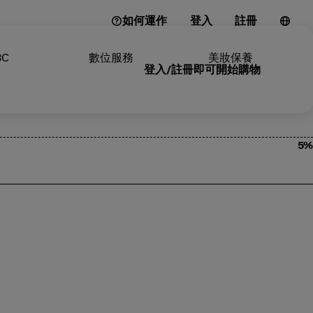
如何運作
登入
註冊
3C
數位服務
美妝保養
登入/註冊即可開始購物
5%