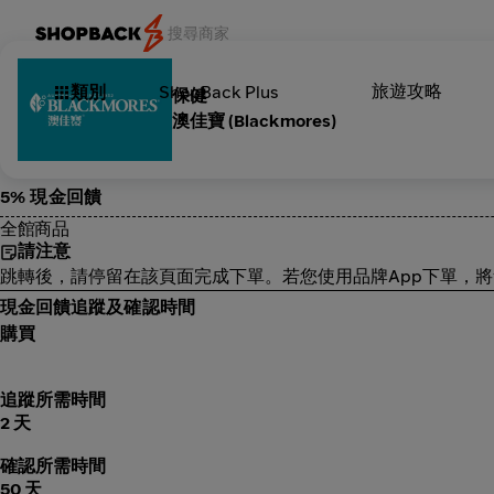
旅遊攻略
類別
ShopBack Plus
保健
澳佳寶 (Blackmores)
5% 現金回饋
全館商品
請注意
跳轉後，請停留在該頁面完成下單。若您使用品牌App下單，
現金回饋追蹤及確認時間
購買
追蹤所需時間
2 天
確認所需時間
50 天