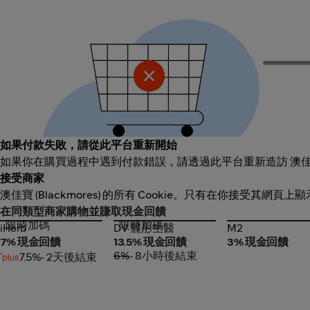
如果付款失敗，請從此平台重新開始
如果你在購買過程中遇到付款錯誤，請透過此平台重新造訪 澳佳寶 (
接受商家
澳佳寶 (Blackmores) 的所有 Cookie。只有在你接受其網
在同類型商家購物並賺取現金回饋
限時加碼
限時加碼
iHerb
DV 麗彤生醫
M2
iHerb
DV 麗彤生醫
M2
7% 現金回饋
13.5% 現金回饋
3% 現金回饋
6%
• 8小時後結束
7.5%
• 2天後結束