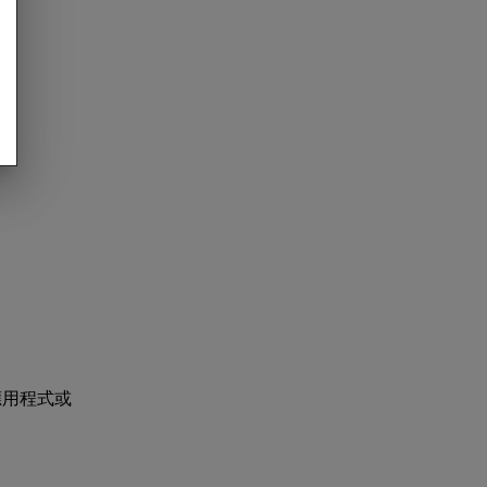
：
 應用程式或