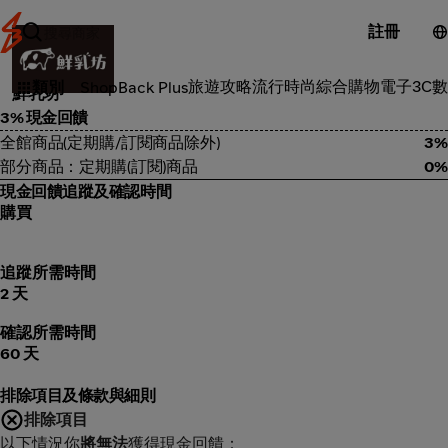
註冊
食品雜貨
旅遊攻略
流行時尚
綜合購物
電子3C
數
類別
ShopBack Plus
鮮乳坊
3% 現金回饋
全館商品(定期購/訂閱商品除外)
3%
部分商品：定期購(訂閱)商品
0%
現金回饋追蹤及確認時間
購買
追蹤所需時間
2 天
確認所需時間
60 天
排除項目及條款與細則
排除項目
以下情況你
將無法
獲得現金回饋：