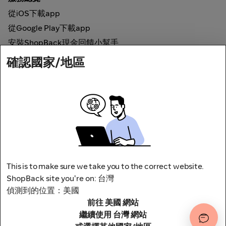
從iOS下載app
從Google Play下載app
安裝ShopBack現金回饋小幫手
確認國家/地區
如何運作
線上現金回饋
網路安全
This is to make sure we take you to the correct website.
ShopBack site you're on: 台灣
偵測到的位置：美國
前往 美國 網站
地址：台北市松山區南京東路四段1號8樓
其他條款與細則
隱私權政策
繼續使用 台灣 網站