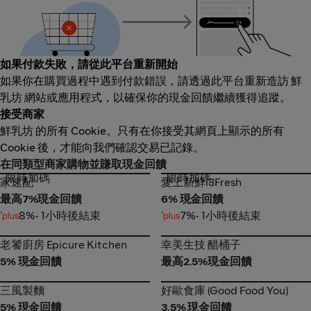
如果付款失敗，請從此平台重新開始
如果你在購買過程中遇到付款錯誤，請透過此平台重新造訪 鮮
乳坊 網站或應用程式，以確保你的現金回饋繼續獲得追蹤。
接受商家
鮮乳坊 的所有 Cookie。只有在你接受其網頁上顯示的所有
Cookie 後，才能向我們確認交易已記錄。
在同類型商家購物並賺取現金回饋
限時加碼
限時加碼
家速配
愛上新鮮i3Fresh
家速配
愛上新鮮i3Fresh
最高7%現金回饋
6% 現金回饋
8%
• 1小時後結束
7%
• 1小時後結束
老饕廚房 Epicure Kitchen
幸美生技 醋桶子
老饕廚房 Epicure Kitchen
幸美生技 醋桶子
5% 現金回饋
最高2.5%現金回饋
三風製麵
好歐食庫 (Good Food You)
三風製麵
好歐食庫 (Good Food You)
5% 現金回饋
3.5% 現金回饋