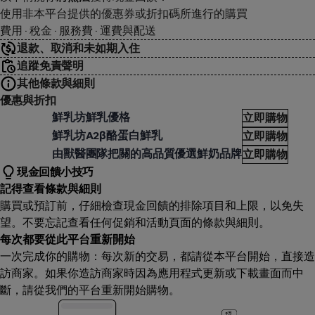
使用非本平台提供的優惠券或折扣碼所進行的購買
費用 · 稅金 · 服務費 · 運費與配送
退款、取消和未如期入住
追蹤免責聲明
其他條款與細則
優惠與折扣
乳坊
鮮乳坊鮮乳優格
立即購物
乳坊
鮮乳坊A2β酪蛋白鮮乳
立即購物
乳坊
由獸醫團隊把關的高品質優選鮮奶品牌
立即購物
現金回饋小技巧
記得查看條款與細則
購買或預訂前，仔細檢查現金回饋的排除項目和上限，以免失
望。不要忘記查看任何促銷和活動頁面的條款與細則。
每次都要從此平台重新開始
一次完成你的購物：每次新的交易，都請從本平台開始，直接造
訪商家。如果你造訪商家時因為應用程式更新或下載畫面而中
斷，請從我們的平台重新開始購物。