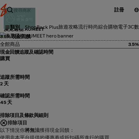
註冊
彩妝用品
旅遊攻略
流行時尚
綜合購物
電子3C
數
類別
ShopBack Plus
澳覓選物 AUMEET
3.5% 現金回饋
全館商品
3.5%
現金回饋追蹤及確認時間
購買
追蹤所需時間
2 天
確認所需時間
45 天
排除項目及條款與細則
排除項目
以下情況你
將無法
獲得現金回饋：
使用非本平台提供的優惠券或折扣碼所進行的購買