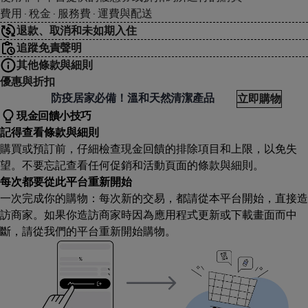
費用 · 稅金 · 服務費 · 運費與配送
退款、取消和未如期入住
追蹤免責聲明
其他條款與細則
優惠與折扣
覓選物 AUMEET
防疫居家必備！溫和天然清潔產品
立即購物
現金回饋小技巧
記得查看條款與細則
購買或預訂前，仔細檢查現金回饋的排除項目和上限，以免失
望。不要忘記查看任何促銷和活動頁面的條款與細則。
每次都要從此平台重新開始
一次完成你的購物：每次新的交易，都請從本平台開始，直接造
訪商家。如果你造訪商家時因為應用程式更新或下載畫面而中
斷，請從我們的平台重新開始購物。