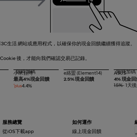
3C生活 網站或應用程式，以確保你的現金回饋繼續獲得追蹤。
 Cookie 後，才能向我們確認交易已記錄。
限時加碼
限時加碼
小米台灣
e絡盟 (Element14)
ASUS
小米台灣
e絡盟 (Element14)
ASUS
最高4%現金回饋
2.5% 現金回饋
4% 現金回
1.5%
• 1天
4.4%
服務總覽
如何運作
從iOS下載app
線上現金回饋