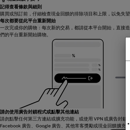
記得查看條款與細則
購買或預訂前，仔細檢查現金回饋的排除項目和上限，以免失望
每次都要從此平台重新開始
一次完成你的購物：每次新的交易，都請從本平台開始，直接造
們的平台重新開始購物。
請勿使用廣告封鎖程式或點擊其他連結
請勿點擊任何第三方連結或擴充功能，或使用 VPN 或廣告封
Facebook 廣告、Google 廣告、其他常客獎勵或現金回饋擴