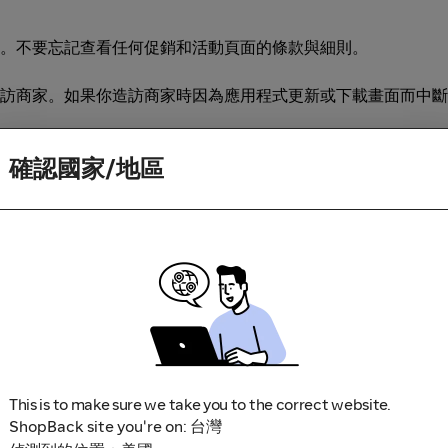
。不要忘記查看任何促銷和活動頁面的條款與細則。
訪商家。如果你造訪商家時因為應用程式更新或下載畫面而中斷
確認國家/地區
This is to make sure we take you to the correct website.
鎖軟體，因為這些可能導致無法追蹤你的現金回饋。部分範例包括
ShopBack site you're on: 台灣
充功能連結。