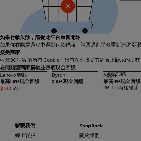
如果付款失敗，請從此平台重新開始
如果你在購買過程中遇到付款錯誤，請透過此平台重新造訪 亞瑟
接受商家
亞瑟3C生活 的所有 Cookie。只有在你接受其網頁上顯示的所有
在同類型商家購物並賺取現金回饋
限時加碼
Lenovo 聯想
Dyson
Apple
Lenovo 聯想
Dyson
Apple
最高1.5%現金回饋
2.5% 現金回饋
最高4%現金回饋
1%
• 1小時後結束
2.5%
聯繫我們
ShopBack
線上客服
關於我們