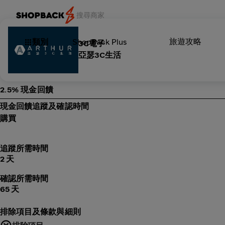
旅遊攻略
類別
ShopBack Plus
3C電子
亞瑟3C生活
2.5% 現金回饋
現金回饋追蹤及確認時間
購買
追蹤所需時間
2 天
確認所需時間
65 天
排除項目及條款與細則