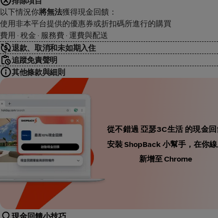
排除項目
以下情況你
將無法
獲得現金回饋：
使用非本平台提供的優惠券或折扣碼所進行的購買
費用 · 稅金 · 服務費 · 運費與配送
退款、取消和未如期入住
追蹤免責聲明
其他條款與細則
從不錯過 亞瑟3C生活 的現金回
安裝 ShopBack 小幫手，
新增至 Chrome
現金回饋小技巧