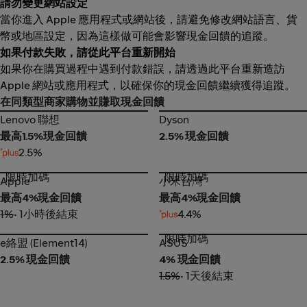
請勿變更網站設定
當你進入 Apple 應用程式或網站後，請避免修改網站語言、貨
幣或地區設定，因為這樣做可能會影響現金回饋的追蹤。
如果付款失敗，請從此平台重新開始
如果你在購買過程中遇到付款錯誤，請透過此平台重新造訪
Apple 網站或應用程式，以確保你的現金回饋繼續獲得追蹤。
在同類型商家購物並賺取現金回饋
Lenovo 聯想
Dyson
Lenovo 聯想
Dyson
最高1.5%現金回饋
2.5% 現金回饋
2.5%
限時加碼
限時加碼
Apple
小米台灣
Apple
小米台灣
最高4%現金回饋
最高4%現金回饋
1%
• 1小時後結束
4.4%
限時加碼
e絡盟 (Element14)
ASUS
e絡盟 (Element14)
ASUS
2.5% 現金回饋
4% 現金回饋
1.5%
• 1天後結束