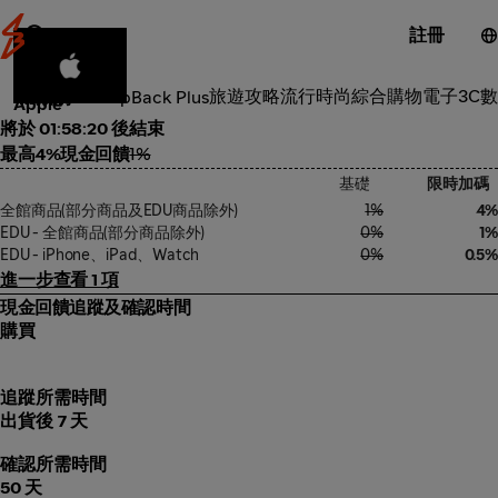
註冊
3C電子
旅遊攻略
流行時尚
綜合購物
電子3C
數
類別
ShopBack Plus
Apple
將於 01:58:19 後結束
最高4%現金回饋
1%
基礎
限時加碼
全館商品(部分商品及EDU商品除外)
1%
4%
EDU - 全館商品(部分商品除外)
0%
1%
EDU - iPhone、iPad、Watch
0%
0.5%
進一步查看 1 項
現金回饋追蹤及確認時間
購買
追蹤所需時間
出貨後 7 天
確認所需時間
50 天