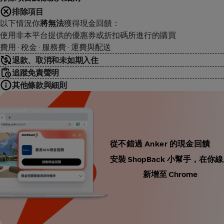
排除項目
以下情況你
將無法
獲得現金回饋：
使用非本平台提供的優惠券或折扣碼所進行的購買
費用 · 稅金 · 服務費 · 運費與配送
退款、取消和未如期入住
追蹤免責聲明
其他條款與細則
從不錯過 Anker 的現金回饋
安裝 ShopBack 小幫手，
新增至 Chrome