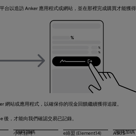
啟此平台以造訪 Anker 應用程式或網站，並在那裡完成購買才能獲
er 網站或應用程式，以確保你的現金回饋繼續獲得追蹤。
okie 後，才能向我們確認交易已記錄。
限時加碼
限時加碼
小米台灣
e絡盟 (Element14)
ASUS
小米台灣
e絡盟 (Element14)
ASUS