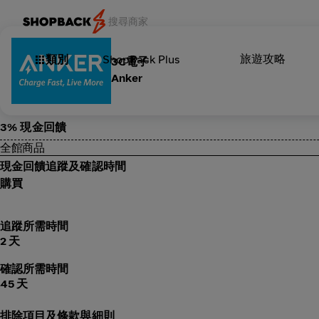
旅遊攻略
類別
ShopBack Plus
3C電子
Anker
3% 現金回饋
全館商品
現金回饋追蹤及確認時間
購買
追蹤所需時間
2 天
確認所需時間
45 天
排除項目及條款與細則