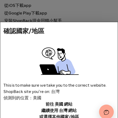
從iOS下載app
從Google Play下載app
安裝ShopBack現金回饋小幫手
確認國家/地區
如何運作
線上現金回饋
網路安全
This is to make sure we take you to the correct website.
ShopBack site you're on: 台灣
偵測到的位置：美國
前往 美國 網站
地址：台北市松山區南京東路四段1號8樓
其他條款與細則
隱私權政策
繼續使用 台灣 網站
或選擇其他國家/地區