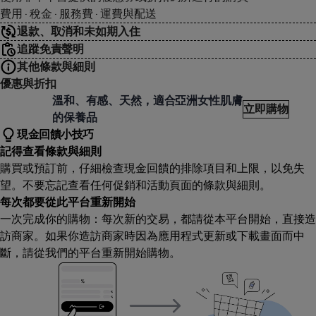
費用 · 稅金 · 服務費 · 運費與配送
退款、取消和未如期入住
追蹤免責聲明
其他條款與細則
優惠與折扣
ngie Palace 安婕絲
溫和、有感、天然，適合亞洲女性肌膚
立即購物
的保養品
現金回饋小技巧
記得查看條款與細則
購買或預訂前，仔細檢查現金回饋的排除項目和上限，以免失
望。不要忘記查看任何促銷和活動頁面的條款與細則。
每次都要從此平台重新開始
一次完成你的購物：每次新的交易，都請從本平台開始，直接造
訪商家。如果你造訪商家時因為應用程式更新或下載畫面而中
斷，請從我們的平台重新開始購物。