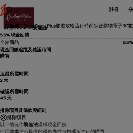
註冊
彩妝用品
旅遊攻略
流行時尚
綜合購物
電子3C
數
類別
ShopBack Plus
Angie Palace 安婕絲
5.5% 現金回饋
全館商品
5.5%
現金回饋追蹤及確認時間
購買
追蹤所需時間
2 天
確認所需時間
45 天
排除項目及條款與細則
排除項目
以下情況你
將無法
獲得現金回饋：
使用非本平台提供的優惠券或折扣碼所進行的購買