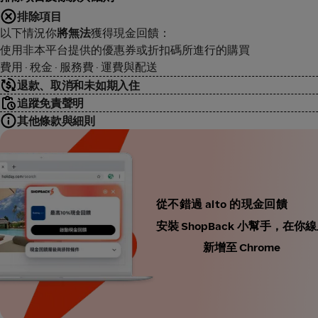
排除項目
以下情況你
將無法
獲得現金回饋：
使用非本平台提供的優惠券或折扣碼所進行的購買
費用 · 稅金 · 服務費 · 運費與配送
退款、取消和未如期入住
追蹤免責聲明
其他條款與細則
從不錯過 alto 的現金回饋
安裝 ShopBack 小幫手，
新增至 Chrome