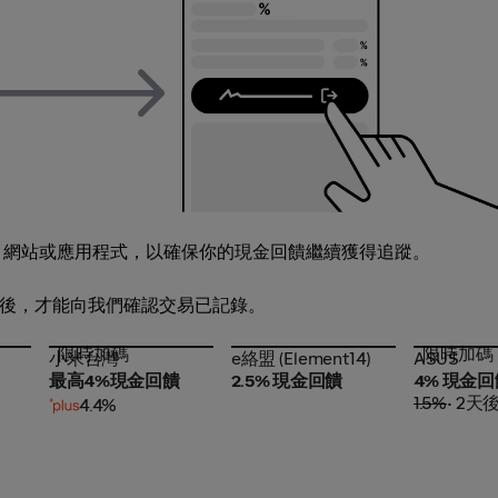
o 網站或應用程式，以確保你的現金回饋繼續獲得追蹤。
kie 後，才能向我們確認交易已記錄。
限時加碼
限時加碼
小米台灣
e絡盟 (Element14)
ASUS
小米台灣
e絡盟 (Element14)
ASUS
最高4%現金回饋
2.5% 現金回饋
4% 現金回
1.5%
• 2天
4.4%