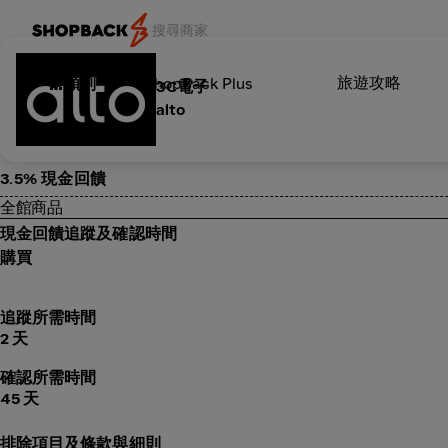
旅遊攻略
類別
ShopBack Plus
3C電子
alto
3.5% 現金回饋
全館商品
現金回饋追蹤及確認時間
購買
追蹤所需時間
2 天
確認所需時間
45 天
排除項目及條款與細則