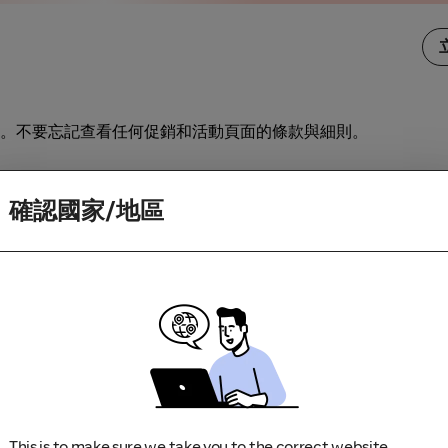
。不要忘記查看任何促銷和活動頁面的條款與細則。
訪商家。如果你造訪商家時因為應用程式更新或下載畫面而中斷
確認國家/地區
This is to make sure we take you to the correct website.