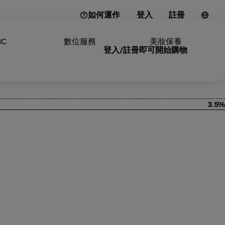
如何運作
登入
註冊
3C
數位服務
美妝保養
登入/註冊即可開始購物
3.5%