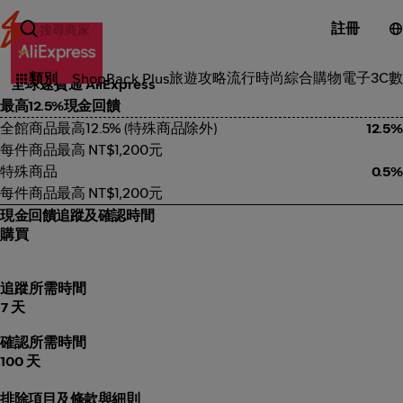
註冊
綜合購物
旅遊攻略
流行時尚
綜合購物
電子3C
數
類別
ShopBack Plus
全球速賣通 AliExpress
最高12.5%現金回饋
全館商品最高12.5% (特殊商品除外)
12.5%
每件商品最高 NT$1,200元
特殊商品
0.5%
每件商品最高 NT$1,200元
現金回饋追蹤及確認時間
購買
追蹤所需時間
7 天
確認所需時間
100 天
排除項目及條款與細則