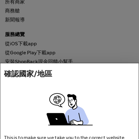
所有商家
商務艙
新聞報導
服務總覽
從iOS下載app
從Google Play下載app
安裝ShopBack現金回饋小幫手
確認國家/地區
如何運作
線上現金回饋
網路安全
This is to make sure we take you to the correct website.