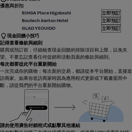
優惠與折扣
goda
Agod
RIHGA Place Higobashi
立即預訂
goda
Agod
Boutech Jiantan Hotel
立即預訂
goda
Agod
GLAD YEOUIDO
立即預訂
現金回饋小技巧
記得查看條款與細則
購買或預訂前，仔細檢查現金回饋的排除項目和上限，以免失
望。不要忘記查看任何促銷和活動頁面的條款與細則。
每次都要從此平台重新開始
一次完成你的購物：每次新的交易，都請從本平台開始，直接造
訪商家。如果你造訪商家時因為應用程式更新或下載畫面而中
斷，請從我們的平台重新開始購物。
請勿使用廣告封鎖程式或點擊其他連結