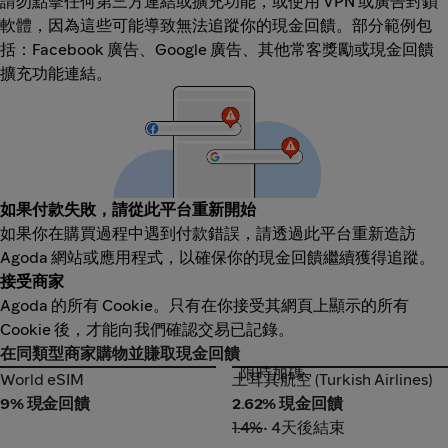
請勿點擊任何第三方連結或擴充功能，或使用 VPN 或廣告封鎖
軟體，因為這些可能導致無法追蹤你的現金回饋。部分範例包
括：Facebook 廣告、Google 廣告、其他常客獎勵或現金回饋
擴充功能連結。
如果付款失敗，請從此平台重新開始
如果你在購買過程中遇到付款錯誤，請透過此平台重新造訪
Agoda 網站或應用程式，以確保你的現金回饋繼續獲得追蹤。
接受商家
Agoda 的所有 Cookie。只有在你接受其網頁上顯示的所有
Cookie 後，才能向我們確認交易已記錄。
在同類型商家購物並賺取現金回饋
限時加碼
World eSIM
土耳其航空 (Turkish Airlines)
World eSIM
土耳其航空 (Turkish Airlines)
9% 現金回饋
2.62% 現金回饋
1.4%
• 4天後結束