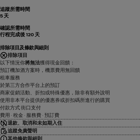
追蹤所需時間
5 天
確認所需時間
行程完成後 120 天
排除項目及條款與細則
排除項目
以下情況你
將無法
獲得現金回饋：
預訂機加酒方案時，機票費用無回饋
租車服務
於第三方合作平台上的預訂
商家促銷活動、折扣或特殊優惠，除非有額外說明
使用非本平台提供的優惠券或折扣碼所進行的購買
付款方式 街口支付
費用 · 稅金 · 服務費 · 預訂費
退款、取消和未如期入住
追蹤免責聲明
其他條款與細則