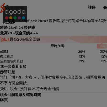
註冊
戶外旅遊
旅遊攻略
流行時尚
綜合購物
電子3C
數
類別
ShopBack Plus
Agoda
將於 23:41:24 後結束
最高20%現金回饋
4.5%
最高20%現金回饋
限時加碼
eSIM
20%
20%
機場接送
12%
12%
活動體驗與其他
12%
12%
進一步查看 3 項
請注意
預訂「機+酒」方案時，僅住宿費用享有現金回饋，機票費用將
不享有現金回饋。
費用 · 稅金 · 預訂費 不符合現金回饋
現金回饋追蹤及確認時間
購買