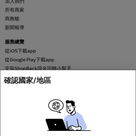
加入我們
所有商家
商務艙
新聞報導
服務總覽
從iOS下載app
從Google Play下載app
安裝ShopBack現金回饋小幫手
確認國家/地區
如何運作
線上現金回饋
網路安全