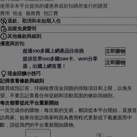
使用非本平台提供的優惠券或折扣碼所進行的購買
費用 · 稅金 · 服務費 · 預訂費
退款、取消和未如期入住
追蹤免責聲明
其他條款與細則
優惠與折扣
翼通訊 Aerobile
超過100多國上網產品任你挑
立即購物
翼通訊 Aerobile
提供世界100多國SIM卡、WiFi分享
立即購物
器，出國上網首選！
現金回饋小技巧
記得查看條款與細則
購買或預訂前，仔細檢查現金回饋的排除項目和上限，以免失
望。不要忘記查看任何促銷和活動頁面的條款與細則。
每次都要從此平台重新開始
一次完成你的購物：每次新的交易，都請從本平台開始，直接造
訪商家。如果你造訪商家時因為應用程式更新或下載畫面而中
斷，請從我們的平台重新開始購物。