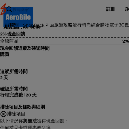
註冊
戶外旅遊
旅遊攻略
流行時尚
綜合購物
電子3C
數
類別
ShopBack Plus
翔翼通訊 Aerobile
2% 現金回饋
全館商品
2%
現金回饋追蹤及確認時間
購買
追蹤所需時間
2 天
確認所需時間
行程完成後 120 天
排除項目及條款與細則
排除項目
以下情況你
將無法
獲得現金回饋：
任何禮品卡或優惠券兌換