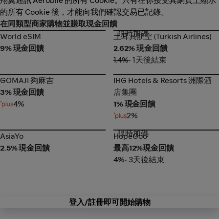
翔翼通訊 Aerobile 的所有 Cookie。只有在你接受其網頁上顯示
的所有 Cookie 後，才能向我們確認交易已記錄。
在同類型商家購物並賺取現金回饋
限時加碼
World eSIM
土耳其航空 (Turkish Airlines)
World eSIM
土耳其航空 (Turkish Airlines)
9% 現金回饋
2.62% 現金回饋
1.4%
• 1天後結束
GOMAJI 夠麻吉
IHG Hotels & Resorts 洲際酒
GOMAJI 夠麻吉
IHG Hotels & Resorts 洲際酒
店集團
3% 現金回饋
店集團
4%
1% 現金回饋
2%
限時加碼
AsiaYo
HopeGoo
AsiaYo
HopeGoo
2.5% 現金回饋
最高12%現金回饋
4%
• 3天後結束
登入/註冊即可開始購物