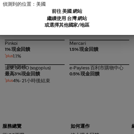
最高1%現金回饋
最高10%現金回饋
偵測到的位置：美國
前往 美國 網站
樂天市場
Buyee
繼續使用 台灣 網站
樂天市場
Buyee
2% 現金回饋
最高NT$150元現金回饋
或選擇其他國家/地區
NT$250元
Pinkoi
Mercari
Pinkoi
Mercari
1% 現金回饋
1.5% 現金回饋
1.1%
限時加碼
遠東 SOGO (sogoplus)
e-Payless 百利市購物中心
遠東 SOGO (sogoplus)
e-Payless 百利市購物中心
最高3%現金回饋
0.5% 現金回饋
4%
• 21小時後結束
服務總覽
如何運作