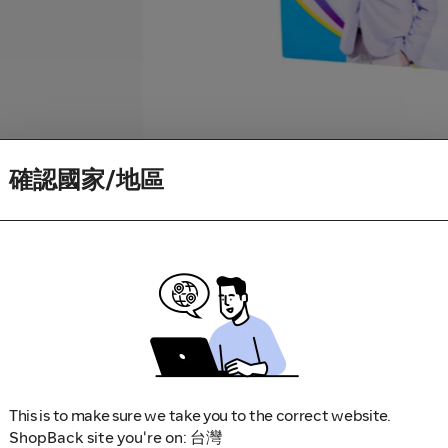
確認國家/地區
限時加碼
限時加碼
誠品線上 eslite.com
東森購物 ETMall
誠品線上 eslite.com
東森購物 ETMall
最高7%現金回饋
最高7%現金回饋
1%
• 21小時後結束
8%
• 21小時後結束
限時加碼
限時加碼
遠東 SOGO (sogoplus)
蝦皮
遠東 SOGO (sogoplus)
蝦皮
最高3%現金回饋
20% 現金回饋
4%
• 21小時後結束
24%
• 1天後結束
This is to make sure we take you to the correct website.
PChome 24h購物
天貓 Tmall
PChome 24h購物
天貓 Tmall
ShopBack site you're on: 台灣