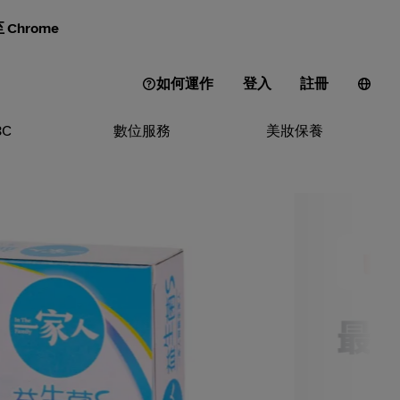
Chrome
如何運作
登入
註冊
3C
數位服務
美妝保養
蝦皮_2026-08-08