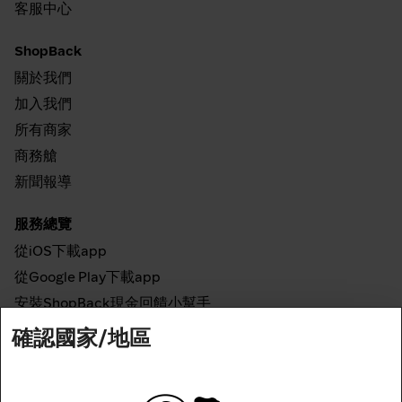
客服中心
ShopBack
關於我們
加入我們
所有商家
商務艙
新聞報導
服務總覽
從iOS下載app
從Google Play下載app
安裝ShopBack現金回饋小幫手
確認國家/地區
如何運作
線上現金回饋