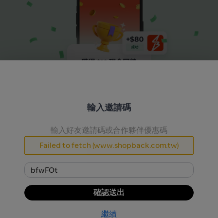
更多賺取方式, 更多現金回饋享受
輸入邀請碼
從購物到新任務獎勵金，我們想讓你賺到更多現金回饋。
免費註冊
輸入好友邀請碼或合作夥伴優惠碼
如何運作
Failed to fetch (www.shopback.com.tw)
像平常一樣購物、預訂旅行和玩遊戲
1
2
3
確認送出
繼續