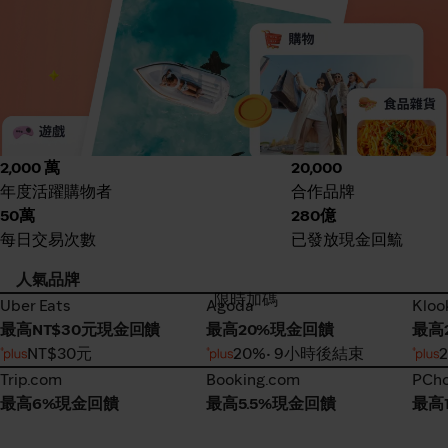
2,000 萬
20,000
年度活躍購物者
合作品牌
50萬
280億
每日交易次數
已發放現金回鯍
人氣品牌
限時加碼
Uber Eats
Agoda
Kloo
Uber Eats
Agoda
Kloo
最高NT$30元現金回饋
最高20%現金回饋
最高
NT$30元
20%
• 9小時後結束
Trip.com
Booking.com
PCh
Trip.com
Booking.com
PCh
最高6%現金回饋
最高5.5%現金回饋
最高